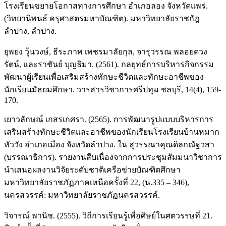
โรงเรียนขยายโอกาสทางการศึกษา อำเภอลอง จังหวัดแพร่.
(วิทยานิพนธ์ ครุศาสตรมหาบัณฑิต). มหาวิทยาลัยราชกัฎ
ลำปาง, ลำปาง.
ยุพยง วุ้นวงษ์, ธีระภาพ เพชรมาลัยกุล, จารุวรรณ พลอยดวง
รัตน์, และราชันย์ บุญธิมา. (2561). กลยุทธ์การบริหารกิจกรรม
พัฒนาผู้เรียนเพื่อเสริมสร้างทักษะชีวิตและทักษะอาชีพของ
นักเรียนมัธยมศึกษา. วารสารวิชาการศรีปทุม ชลบุรี, 14(4), 159-
170.
เยาวลักษณ์ เกสรเกศรา. (2565). การพัฒนารูปแบบบริหารการ
เสริมสร้างทักษะชีวิตและอาชีพของนักเรียนโรงเรียนบ้านหมาก
หัววัง อำเภอเมือง จังหวัดลำปาง. ใน สุวรรณาคุณดิลกณัฐวสา
(บรรณาธิการ). รายงานสืบเนื่องจากการประชุมสัมมนาวิชาการ
นำเสนอผลงานวิจัยระดับชาติเครือข่ายบัณฑิตศึกษา
มหาวิทยาลัยราชภัฏภาคเหนือครั้งที่ 22, (น.335 – 346),
นครสวรรค์: มหาวิทยาลัยราชภัฏนครสวรรค์.
วิจารณ์ พานิช. (2555). วิถีการเรียนรู้เพื่อศิษย์ในศตวรรษที่ 21.