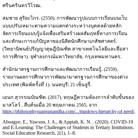
ศรีนครินทรวิโรฒ.
สมชาย สุริยะไกร. (2550). การพัฒนารูปแบบการเรียนบนเว็บ
แบบปรับเหมาะตามความแตกต่างระหว่างบุคคลด้วยหลัก
จัดการเรียนแบบรู้แจ้งเพื่อเสริมสร้างผลสัมฤทธิ์ทางการเรียน
และทักษะการแก้ปัญหาของนิสิตนักศึกษาเภสัชศาสตร์.
(วิทยานิพนธ์ปริญญาดุษฎีบัณฑิต สาขาเทคโนโลยีและสึ่อสา
รการศึกษา). จุฬาลงกรณ์มหาวิทยาลัย. กรุงเทพมหานคร.
สำนักมาตรฐานการศึกษาและพัฒนาการเรียนรู้. (2559).
รายงานผลการศึกษาการพัฒนามาตรฐานการศึกษาของต่าง
ประเทศ (พิมพ์ครั้งที่ 1). นนทบุรี: 21 เซ็นจูรี่.
เอนก สุวรรณบัณฑิต. (2017). ทฤษฎีความต้องการลำดับขั้นของ
มาสโลว์ . สืบค้นเมื่อ 20 พฤษภาคม 2565, จาก
https://philosophysuansunandha.com/.../maslows-hierarchy-of-need/
.
Aboagye, E., Yawson, J. A., & Appiah, K. N. . (2020). COVID-19
and E-Learning: The Challenges of Students in Tertiary Institutions.
Social Education Research, 2(1), 1–8.