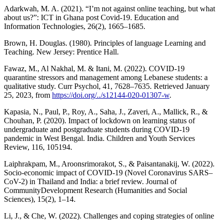
Adarkwah, M. A. (2021). “I’m not against online teaching, but what
about us?”: ICT in Ghana post Covid-19. Education and
Information Technologies, 26(2), 1665–1685.
Brown, H. Douglas. (1980). Principles of language Learning and
Teaching. New Jersey: Prentice Hall.
Fawaz, M., Al Nakhal, M. & Itani, M. (2022). COVID-19
quarantine stressors and management among Lebanese students: a
qualitative study. Curr Psychol, 41, 7628–7635. Retrieved January
25, 2023, from
https://doi.org/../s12144-020-01307-w
.
Kapasia, N., Paul, P., Roy, A., Saha, J., Zaveri, A., Mallick, R., &
Chouhan, P. (2020). Impact of lockdown on learning status of
undergraduate and postgraduate students during COVID-19
pandemic in West Bengal. India. Children and Youth Services
Review, 116, 105194.
Laiphrakpam, M., Aroonsrimorakot, S., & Paisantanakij, W. (2022).
Socio-economic impact of COVID-19 (Novel Coronavirus SARS–
CoV-2) in Thailand and India: a brief review. Journal of
CommunityDevelopment Research (Humanities and Social
Sciences), 15(2), 1–14.
Li, J., & Che, W. (2022). Challenges and coping strategies of online