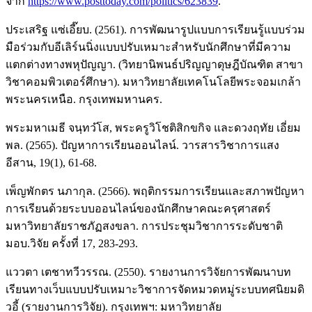
จาก
https://www.posttoday.com/politics/623839
.
ประเสริฐ แซ่เอี๊ยบ. (2561). การพัฒนารูปแบบการเรียนรู้แบบร่วม
มือร่วมกับอีเลิร์นนิ่งแบบปรับเหมาะสำหรับนักศึกษาที่มีความ
แตกต่างทางพหุปัญญา. (วิทยานิพนธ์ปริญญาดุษฎีบัณฑิต สาขา
วิชาคอมพิวเตอร์ศึกษา). มหาวิทยาลัยเทคโนโลยีพระจอมเกล้า
พระนครเหนือ. กรุงเทพมหานคร.
พระมหาเมธี จนฺทวํโส, พระครูวิโชติสิกขกิจ และดวงฤทัย เอี่ยม
พล. (2565). ปัญหาการเรียนออนไลน์. วารสารวิชาการแสง
อีสาน, 19(1), 61-68.
เพ็ญพักตร นภากุล. (2566). พฤติกรรมการเรียนและสภาพปัญหา
การเรียนด้วยระบบออนไลน์ของนักศึกษาคณะครุศาสตร์
มหาวิทยาลัยราชภัฏสงขลา. การประชุมวิชาการระดับชาติ
มอบ.วิจัย ครั้งที่ 17, 283-293.
แววตา เตชาทวีวรรณ. (2550). รายงานการวิจัยการพัฒนาบท
เรียนทางเว็บแบบปรับเหมาะวิชาการจัดหมวดหมู่ระบบทศนิยมดิ
วอี้ (รายงานการวิจัย). กรุงเทพฯ: มหาวิทยาลัย