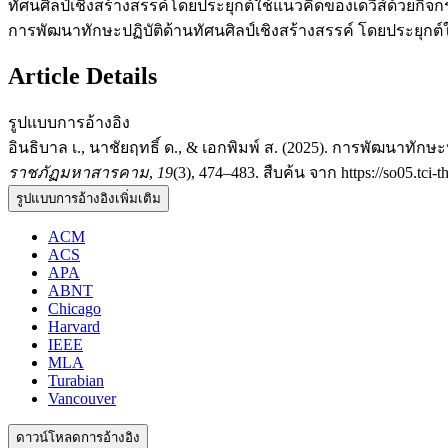
ทัศนศิลป์เชิงสร้างสรรค์โดยประยุกต์ใช้แนวคิดของเดวีส์ด้วยกิจก
การพัฒนาทักษะปฏิบัติด้านทัศนศิลป์เชิงสร้างสรรค์ โดยประยุก
Article Details
รูปแบบการอ้างอิง
อินธิบาล เ., นาชัยฤทธิ์ ด., & เอกพิมพ์ ส. (2025). การพัฒนาทักษ
ราชภัฏมหาสารคาม
,
19
(3), 474–483. สืบค้น จาก https://so05.tci-t
รูปแบบการอ้างอิงเพิ่มเติม
ACM
ACS
APA
ABNT
Chicago
Harvard
IEEE
MLA
Turabian
Vancouver
ดาวน์โหลดการอ้างอิง