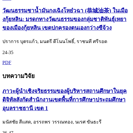
วัฒนธรรมชาน้ำมันกงเฉิงโหย๋วฉา (恭城油茶) ในเมือ
งกุ้ยหลิน: มรดกทางวัฒนธรรมของกลุ่มชาติพันธุ์เหยา
ของเมืองกุ้ยหลิน เขตปกครองตนเองกว่างซีจ้วง
ปราการ บุตรแก้ว, มนตรี ดีโนนโพธิ์, ราชนที ศรีรอด
24-35
PDF
บทความวิจัย
ภาวะผู้นำเชิงจริยธรรมของผู้บริหารสถานศึกษาในยุค
ดิจิทัลสังกัดสำนักงานเขตพื้นที่การศึกษาประถมศึกษา
อุบลราชธานี เขต 1
มนัสชัย สีแสด, อรรถพร วรรณทอง, นเรศ ขันธะรี
36-47