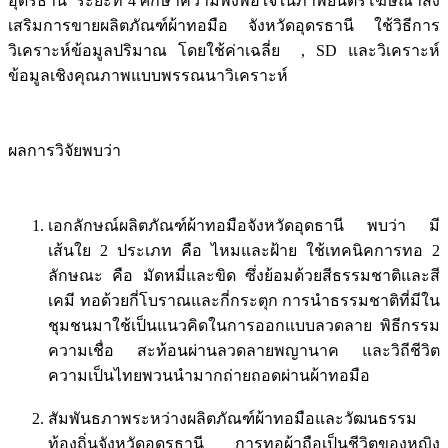
อุดรธานี ระยะที่ 4 ศึกษาความพึงพอใจในภาพยนตร์โฆษณาส่ง
เสริมการขายผลิตภัณฑ์ผ้าทอมือ จังหวัดอุดรธานี ใช้วิธีการ
วิเคราะห์ข้อมูลปริมาณ โดยใช้ค่าเฉลี่ย , SD และวิเคราะห์
ข้อมูลเชิงคุณภาพแบบพรรณนาวิเคราะห์
ผลการวิจัยพบว่า
เอกลักษณ์ผลิตภัณฑ์ผ้าทอมือจังหวัดอุดธานี พบว่า มี
เส้นใย 2 ประเภท คือ ไหมและฝ้าย ใช้เทคนิคการทอ 2
ลักษณะ คือ มัดหมี่และขิด ซึ่งย้อมด้วยสีธรรมชาติและสี
เคมี ทอด้วยกี่โบราณและกี่กระตุก การนำธรรมชาติที่มีใน
ชุมชนมาใช้เป็นแนวคิดในการออกแบบลวดลาย พิธีกรรม
ความเชื่อ สะท้อนผ่านลวดลายพญานาค และวิถีชีวิต
ความเป็นไทยพวนนำมากถ่ายถอดผ่านผ้าทอมือ
สัมพันธภาพระหว่างผลิตภัณฑ์ผ้าทอมือและวัฒนธรรม
ท้องถิ่นจังหวัดอุดรธานี การทอผ้าถือเป็นชีวิตของหญิง