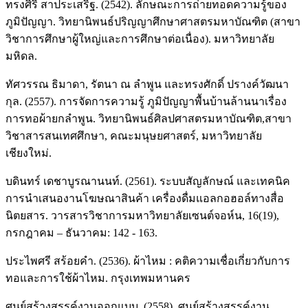
ทรงศิริ สาประเสริฐ. (2542). ลักษณะการถ่ายทอดความรู้ของ
ภูมิปัญญา. วิทยานิพนธ์ปริญญาศึกษาศาสตรมหาบัณฑิต (สาขา
วิชาการศึกษาผู้ใหญ่และการศึกษาต่อเนื่อง). มหาวิทยาลัย
มหิดล.
ทัศวรรณ ธิมาดา, รัตนา ณ ลำพูน และทรงศักดิ์ ปรางค์วัฒนา
กุล. (2557). การจัดการความรู้ ภูมิปัญญาพื้นบ้านล้านนาเรื่อง
การทอผ้ายกลำพูน. วิทยานิพนธ์ศิลปศาสตรมหาบัณฑิต,สาขา
วิชาสารสนเทศศึกษา, คณะมนุษยศาสตร์, มหาวิทยาลัย
เชียงใหม่.
บดินทร์ เดชาบูรณานนท์. (2561). ระบบสัญลักษณ์ และเทคนิค
การนำเสนองานโฆษณาสินค้า เครื่องดื่มแอลกอฮอล์ทางสื่อ
นิตยสาร. วารสารวิชาการมหาวิทยาลัยเซนต์จอห์น, 16(19),
กรกฎาคม – ธันวาคม: 142 - 163.
ประไพศรี สร้อยคำ. (2536). ผ้าไหม : คติความเชื่อเกี่ยวกับการ
ทอและการใช้ผ้าไหม. กรุงเทพมหานคร
ศูนย์สร้างสรรค์งานออกแบบ. (2558). ศูนย์สร้างสรรค์งาน