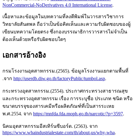
NonCommercial-NoDerivatives 4.0 International License
.
เนื้อหาและข้อมูลในบทความที่ลงตีพิมพ์ในวารสารวิชาการ
วิทยาลัยสันตพล ถือว่าเป็นข้อคิดเห็นและความรับผิดชอบของผู้
เขียนบทความโดยตรง ซึ่งกองบรรณาธิการวารสารไม่จำเป็น
ต้องเห็นด้วยหรือรับผิดชอบใดๆ
เอกสารอ้างอิง
กรมโรงงานอุตสาหกรรม.(2565). ข้อมูลโรงงานแยกตามพื้นที่
.จาก
http://userdb.diw.go.th/factoryPublic/tumbol.asp
.
กระทรวงอุตสาหกรรม.(2554). ประกาศกระทรวงสาธารณสุข
และกระทรวงอุตสาหกรรม เรื่อง การระบุชื่อ ประเภท ชนิด หรือ
ขนาดบรรจุของสารเคมีหรือผลิตภัณฑ์ที่เป็นสารระเหย
พ.ศ.2554. จาก
https://mnfda.fda.moph.go.th/narcotic/?p=3597
.
นิคมอุตสาหกรรมอีสเทิร์นซีบอร์ด. (2563). จาก
https://www.whaindustrialestate.com/th/about-us/why-wha
.