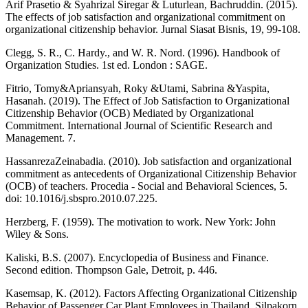
Arif Prasetio & Syahrizal Siregar & Luturlean, Bachruddin. (2015).
The effects of job satisfaction and organizational commitment on
organizational citizenship behavior. Jurnal Siasat Bisnis, 19, 99-108.
Clegg, S. R., C. Hardy., and W. R. Nord. (1996). Handbook of
Organization Studies. 1st ed. London : SAGE.
Fitrio, Tomy&Apriansyah, Roky &Utami, Sabrina &Yaspita,
Hasanah. (2019). The Effect of Job Satisfaction to Organizational
Citizenship Behavior (OCB) Mediated by Organizational
Commitment. International Journal of Scientific Research and
Management. 7.
HassanrezaZeinabadia. (2010). Job satisfaction and organizational
commitment as antecedents of Organizational Citizenship Behavior
(OCB) of teachers. Procedia - Social and Behavioral Sciences, 5.
doi: 10.1016/j.sbspro.2010.07.225.
Herzberg, F. (1959). The motivation to work. New York: John
Wiley & Sons.
Kaliski, B.S. (2007). Encyclopedia of Business and Finance.
Second edition. Thompson Gale, Detroit, p. 446.
Kasemsap, K. (2012). Factors Affecting Organizational Citizenship
Behavior of Passenger Car Plant Employees in Thailand. Silpakorn