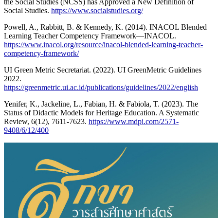
the Social Studies (NCSS) has Approved a New Definition of
Social Studies.
https://www.socialstudies.org/
Powell, A., Rabbitt, B. & Kennedy, K. (2014). INACOL Blended
Learning Teacher Competency Framework—INACOL.
https://www.inacol.org/resource/inacol-blended-learning-teacher-
competency-framework/
UI Green Metric Secretariat. (2022). UI GreenMetric Guidelines
2022.
https://greenmetric.ui.ac.id/publications/guidelines/2022/english
Yenifer, K., Jackeline, L., Fabian, H. & Fabiola, T. (2023). The
Status of Didactic Models for Heritage Education. A Systematic
Review, 6(12), 7611-7623.
https://www.mdpi.com/2571-
9408/6/12/400