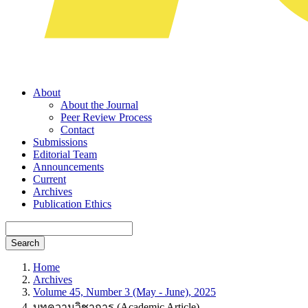
About
About the Journal
Peer Review Process
Contact
Submissions
Editorial Team
Announcements
Current
Archives
Publication Ethics
Search
Home
Archives
Volume 45, Number 3 (May - June), 2025
บทความวิชาการ (Academic Article)