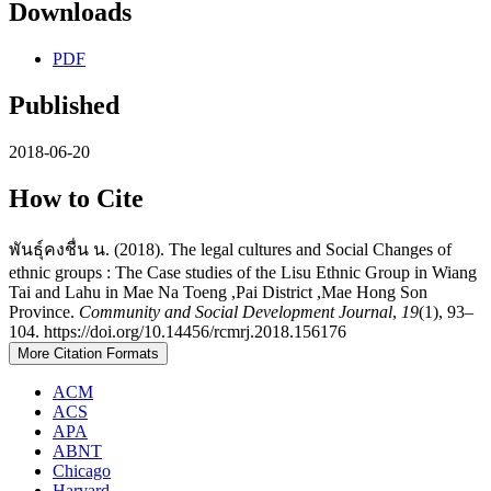
Downloads
PDF
Published
2018-06-20
How to Cite
พันธุ์คงชื่น น. (2018). The legal cultures and Social Changes of
ethnic groups : The Case studies of the Lisu Ethnic Group in Wiang
Tai and Lahu in Mae Na Toeng ,Pai District ,Mae Hong Son
Province.
Community and Social Development Journal
,
19
(1), 93–
104. https://doi.org/10.14456/rcmrj.2018.156176
More Citation Formats
ACM
ACS
APA
ABNT
Chicago
Harvard