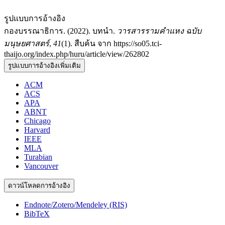
รูปแบบการอ้างอิง
กองบรรณาธิการ. (2022). บทนำ.
วารสารรามคำแหง ฉบับ
มนุษยศาสตร์
,
41
(1). สืบค้น จาก https://so05.tci-
thaijo.org/index.php/huru/article/view/262802
รูปแบบการอ้างอิงเพิ่มเติม
ACM
ACS
APA
ABNT
Chicago
Harvard
IEEE
MLA
Turabian
Vancouver
ดาวน์โหลดการอ้างอิง
Endnote/Zotero/Mendeley (RIS)
BibTeX