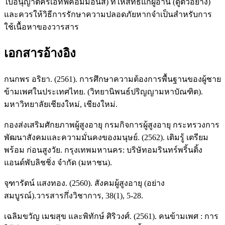
ใบอนุญาตครีเอทีฟคอมมอนส์) ที่ให้สิทธิ์แก่ผู้อ่าน (ดูตัวอย่าง)
และควรให้วิธีการรักษาความปลอดภัยหากจำเป็นสำหรับการ
ใช้เนื้อหาของวารสาร
เอกสารอ้างอิง
กนกพร อริยา. (2561). การศึกษาความต้องการพื้นฐานของผู้ชาย
ข้ามเพศในประเทศไทย. (วิทยานิพนธ์ปริญญามหาบัณฑิต).
มหาวิทยาลัยเชียงใหม่, เชียงใหม่.
กองส่งเสริมศักยภาพผู้สูงอายุ กรมกิจการผู้สูงอายุ กระทรวงการ
พัฒนาสังคมและความมั่นคงของมนุษย์. (2562). เติมรู้ เตรียม
พร้อม ก่อนสูงวัย. กรุงเทพมหานคร: บริษัทอมรินทร์พริ้นติ้ง
แอนด์พับลิชชิ่ง จำกัด (มหาชน).
จุฑารัตน์ แสงทอง. (2560). สังคมผู้สูงอายุ (อย่าง
สมบูรณ์).วารสารกึ่งวิชาการ, 38(1), 5-28.
เฉลิมขวัญ เมฆสุข และพิทักษ์ ศิริวงศ์. (2561). คนข้ามเพศ : การ