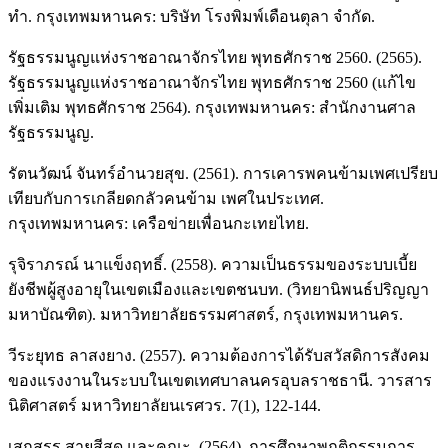
ทำ. กรุงเทพมหานคร: บริษัท โรงพิมพ์เดือนตุลา จำกัด.
รัฐธรรมนูญแห่งราชอาณาจักรไทย พุทธศักราช 2560. (2565).
รัฐธรรมนูญแห่งราชอาณาจักรไทย พุทธศักราช 2560 (แก้ไข
เพิ่มเติม พุทธศักราช 2564). กรุงเทพมหานคร: สำนักงานศาล
รัฐธรรมนูญ.
รัตนวัฒน์ จันทร์อำนวยสุข. (2561). การเคารพคนข้ามเพศเปรียบ
เทียบกับการเกลียดกลัวคนข้าม เพศในประเทศ.
กรุงเทพมหานคร: เครือข่ายเพื่อนกะเทยไทย.
รุจิราภรณ์ นาแข็งฤทธิ์. (2558). ความเป็นธรรมของระบบเบี้ย
ยังชีพผู้สูงอายุในเขตเมืองและเขตชนบท. (วิทยานิพนธ์ปริญญา
มหาบัณฑิต). มหาวิทยาลัยธรรมศาสตร์, กรุงเทพมหานคร.
วีระยุทธ ลาสงยาง. (2557). ความต้องการได้รับสวัสดิการสังคม
ของแรงงานในระบบในเขตเทศบาลนครอุบลราชธานี. วารสาร
นิติศาสตร์ มหาวิทยาลัยนเรศวร. 7(1), 122-144.
เสกสรร สายสีสด และคณะ. (2564). การศึกษาพฤติกรรมการ