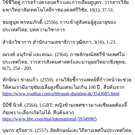
ใช้ชีวิตคู่ การสร้างครอบครัว และการเลี้ยงดูบุตร. วารสารวิจัย
มหาวิทยาลัยเทคโนโลยีราชมงคลศรีวิชัย, 10(1), 37-51.
ชมพูนุท พรหมภักดิ์. (2556). การเข้าสู่สังคมผู้สูงอายุของ
ประเทศไทย. บทความวิชาการ
สำนักวิชาการ สำนักงานเลขาธิการวุฒิสภา, 3(16), 1-23.
ณรงค์ อนุรักษ์ และคณะ. (2564). ภาพลักษณ์สตรีข้ามเพศใน
ประเทศไทย. วารสารสังคมศาสตร์และมานุษยวิทยาเชิงพุทธ,
6(7), 254 - 269.
ทักษิณา ข่ายแก้ว. (2559). งานวิจัยชี้การแพทย์ที่ก้าวหน้าจะช่วย
ให้คนเรามีอายุขัยเฉลี่ยสูงขึ้นแต่จะไม่เกิน 100 ปี . สืบค้นจาก
https://www.voathai.com/a/lifespan-duration-tk/3543685.html
บีบีซี นิวส์. (2564). LGBT: หญิงข้ามเพศชาวมาเลเซียเผยต้องลี้
ภัยเพราะเลือกเกิดไม่ได้. สืบค้นจาก
https://www.bbc.com/thai/international-59349965
บุษกร สุริยสาร. (2557). อัตลักษณ์และวิถีทางเพศในประเทศไทย.