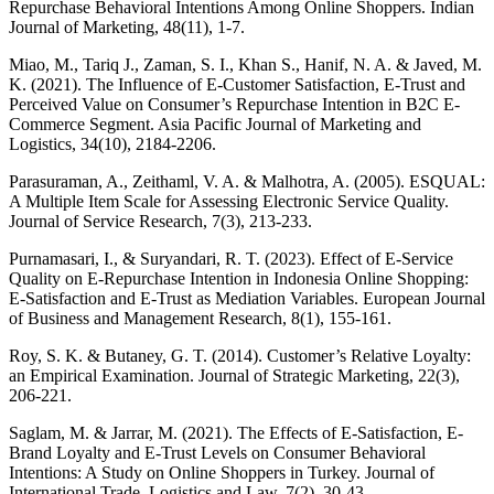
Repurchase Behavioral Intentions Among Online Shoppers. Indian
Journal of Marketing, 48(11), 1-7.
Miao, M., Tariq J., Zaman, S. I., Khan S., Hanif, N. A. & Javed, M.
K. (2021). The Influence of E-Customer Satisfaction, E-Trust and
Perceived Value on Consumer’s Repurchase Intention in B2C E-
Commerce Segment. Asia Pacific Journal of Marketing and
Logistics, 34(10), 2184-2206.
Parasuraman, A., Zeithaml, V. A. & Malhotra, A. (2005). ESQUAL:
A Multiple Item Scale for Assessing Electronic Service Quality.
Journal of Service Research, 7(3), 213-233.
Purnamasari, I., & Suryandari, R. T. (2023). Effect of E-Service
Quality on E-Repurchase Intention in Indonesia Online Shopping:
E-Satisfaction and E-Trust as Mediation Variables. European Journal
of Business and Management Research, 8(1), 155-161.
Roy, S. K. & Butaney, G. T. (2014). Customer’s Relative Loyalty:
an Empirical Examination. Journal of Strategic Marketing, 22(3),
206-221.
Saglam, M. & Jarrar, M. (2021). The Effects of E-Satisfaction, E-
Brand Loyalty and E-Trust Levels on Consumer Behavioral
Intentions: A Study on Online Shoppers in Turkey. Journal of
International Trade, Logistics and Law, 7(2), 30-43.