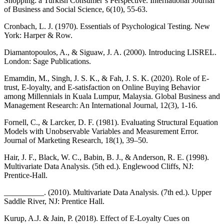
Shopping: a Turkish Consumer’s Perspective. International Journal
of Business and Social Science, 6(10), 55-63.
Cronbach, L. J. (1970). Essentials of Psychological Testing. New
York: Harper & Row.
Diamantopoulos, A., & Siguaw, J. A. (2000). Introducing LISREL.
London: Sage Publications.
Emamdin, M., Singh, J. S. K., & Fah, J. S. K. (2020). Role of E-
trust, E-loyalty, and E-satisfaction on Online Buying Behavior
among Millennials in Kuala Lumpur, Malaysia. Global Business and
Management Research: An International Journal, 12(3), 1-16.
Fornell, C., & Larcker, D. F. (1981). Evaluating Structural Equation
Models with Unobservable Variables and Measurement Error.
Journal of Marketing Research, 18(1), 39–50.
Hair, J. F., Black, W. C., Babin, B. J., & Anderson, R. E. (1998).
Multivariate Data Analysis. (5th ed.). Englewood Cliffs, NJ:
Prentice-Hall.
__________. (2010). Multivariate Data Analysis. (7th ed.). Upper
Saddle River, NJ: Prentice Hall.
Kurup, A.J. & Jain, P. (2018). Effect of E-Loyalty Cues on