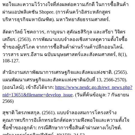
พอใจและความไว้วางใจที่ส่งผลต่อความภักดี ในการซื้อสินค้า
ผ่านแอปพลิเคชัน Shopee. (การค้นคว้าอิสระหลักสูตร
บริหารธุรกิจมหาบัณฑิต). มหาวิทยาลัยธรรมศาสตร์.
ลัดดาวัลย์ โชคถาวร, กาญจนา สุคัณธสิริกุล และสรียา วิจิตร
เสถียร. (2563). การพัฒนาแบบจําลองเชิงสาเหตุความตั้งใจซื้อ
ซ้ำของผู้บริโภค จากการซื้อสินค้าผ่านร้านค้าปลีกออนไลน์.
วารสาร มทร.อีสาน ฉบับมนุษยศาสตร์และสังคมศาสตร์, 8(1),
108-127.
สำนักงานสภาพัฒนาการเศรษฐกิจและสังคมแห่งชาติ. (2565).
แผนพัฒนาเศรษฐกิจและสังคมแห่งชาติฉบับที่ 13, 2566-2570).
[ออนไลน์]. เข้าถึงได้จาก:
https://www.nesdc.go.th/ewt_news.php?
nid=13651&filename=develop_issue
. (วันที่ค้นข้อมูล: 7 กันยายน
2566)
สุชาติ ไตรภพสกุล. (2561). แบบจำลองสมการโครงสร้าง
คุณภาพบริการอิเล็กทรอนิกส์ต่อความพึงพอใจและความตั้งใจ
ซื้อซ้ำของลูกค้า: กรณีศึกษาการซื้อสินค้าผ่านทางเว็บไซต์.