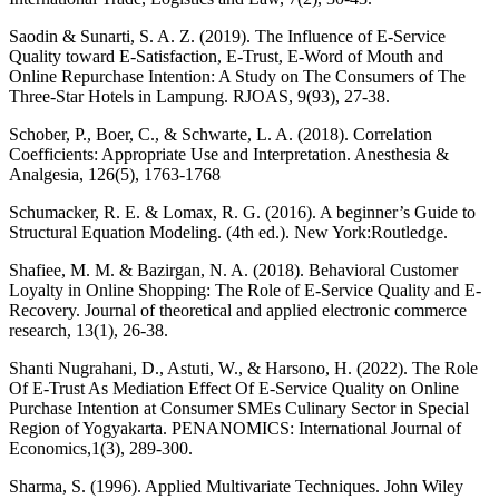
Saodin & Sunarti, S. A. Z. (2019). The Influence of E-Service
Quality toward E-Satisfaction, E-Trust, E-Word of Mouth and
Online Repurchase Intention: A Study on The Consumers of The
Three-Star Hotels in Lampung. RJOAS, 9(93), 27-38.
Schober, P., Boer, C., & Schwarte, L. A. (2018). Correlation
Coefficients: Appropriate Use and Interpretation. Anesthesia &
Analgesia, 126(5), 1763-1768
Schumacker, R. E. & Lomax, R. G. (2016). A beginner’s Guide to
Structural Equation Modeling. (4th ed.). New York:Routledge.
Shafiee, M. M. & Bazirgan, N. A. (2018). Behavioral Customer
Loyalty in Online Shopping: The Role of E-Service Quality and E-
Recovery. Journal of theoretical and applied electronic commerce
research, 13(1), 26-38.
Shanti Nugrahani, D., Astuti, W., & Harsono, H. (2022). The Role
Of E-Trust As Mediation Effect Of E-Service Quality on Online
Purchase Intention at Consumer SMEs Culinary Sector in Special
Region of Yogyakarta. PENANOMICS: International Journal of
Economics,1(3), 289-300.
Sharma, S. (1996). Applied Multivariate Techniques. John Wiley