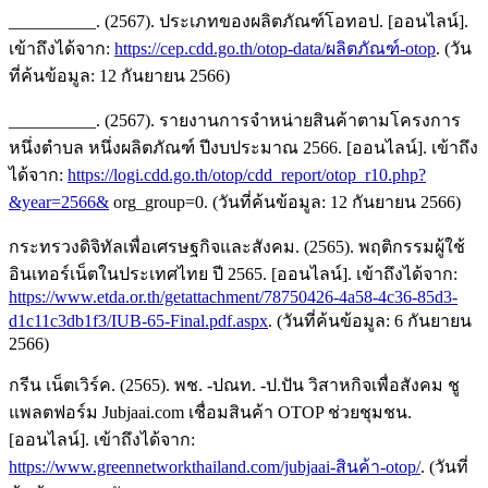
__________. (2567). ประเภทของผลิตภัณฑ์โอทอป. [ออนไลน์].
เข้าถึงได้จาก:
https://cep.cdd.go.th/otop-data/ผลิตภัณฑ์-otop
. (วัน
ที่ค้นข้อมูล: 12 กันยายน 2566)
__________. (2567). รายงานการจำหน่ายสินค้าตามโครงการ
หนึ่งตำบล หนึ่งผลิตภัณฑ์ ปีงบประมาณ 2566. [ออนไลน์]. เข้าถึง
ได้จาก:
https://logi.cdd.go.th/otop/cdd_report/otop_r10.php?
&year=2566&
org_group=0. (วันที่ค้นข้อมูล: 12 กันยายน 2566)
กระทรวงดิจิทัลเพื่อเศรษฐกิจและสังคม. (2565). พฤติกรรมผู้ใช้
อินเทอร์เน็ตในประเทศไทย ปี 2565. [ออนไลน์]. เข้าถึงได้จาก:
https://www.etda.or.th/getattachment/78750426-4a58-4c36-85d3-
d1c11c3db1f3/IUB-65-Final.pdf.aspx
. (วันที่ค้นข้อมูล: 6 กันยายน
2566)
กรีน เน็ตเวิร์ค. (2565). พช. -ปณท. -ป.ปัน วิสาหกิจเพื่อสังคม ชู
แพลตฟอร์ม Jubjaai.com เชื่อมสินค้า OTOP ช่วยชุมชน.
[ออนไลน์]. เข้าถึงได้จาก:
https://www.greennetworkthailand.com/jubjaai-สินค้า-otop/
. (วันที่