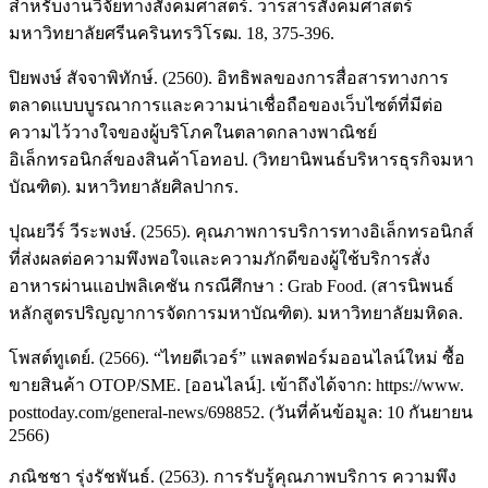
สำหรับงานวิจัยทางสังคมศาสตร์. วารสารสังคมศาสตร์
มหาวิทยาลัยศรีนครินทรวิโรฒ. 18, 375-396.
ปิยพงษ์ สัจจาพิทักษ์. (2560). อิทธิพลของการสื่อสารทางการ
ตลาดแบบบูรณาการและความน่าเชื่อถือของเว็บไซต์ที่มีต่อ
ความไว้วางใจของผู้บริโภคในตลาดกลางพาณิชย์
อิเล็กทรอนิกส์ของสินค้าโอทอป. (วิทยานิพนธ์บริหารธุรกิจมหา
บัณฑิต). มหาวิทยาลัยศิลปากร.
ปุณยวีร์ วีระพงษ์. (2565). คุณภาพการบริการทางอิเล็กทรอนิกส์
ที่ส่งผลต่อความพึงพอใจและความภักดีของผู้ใช้บริการสั่ง
อาหารผ่านแอปพลิเคชัน กรณีศึกษา : Grab Food. (สารนิพนธ์
หลักสูตรปริญญาการจัดการมหาบัณฑิต). มหาวิทยาลัยมหิดล.
โพสต์ทูเดย์. (2566). “ไทยดีเวอร์” แพลตฟอร์มออนไลน์ใหม่ ซื้อ
ขายสินค้า OTOP/SME. [ออนไลน์]. เข้าถึงได้จาก: https://www.
posttoday.com/general-news/698852. (วันที่ค้นข้อมูล: 10 กันยายน
2566)
ภณิชชา รุ่งรัชพันธ์. (2563). การรับรู้คุณภาพบริการ ความพึง