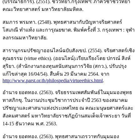
(บรรณาธิการ). (2551). ชีววิทยา.กรุงเทพฯ: ภาควิชาชีววิทยา
คณะวิทยาศาสตร์ มหาวิทยาลัยมหิดล.
สมภาร พรมทา. (2548). พุทธศาสนากับปัญหาจริยศาสตร์
โสเภณี ทำแท้ง และการุณยฆาต. พิมพ์ครั้งที่ 3. กรุงเทพฯ : จุฬา
ลงกรณมหาวิทยาลัย.
สารานุกรมปรัชญาออนไลน์ฉบับสังเขป. (2554). จริยศาสตร์เชิง
คุณธรรม (virtue ethics). (ออนไลน์).เรียบเรียงโดย ปกรณ์ สิงห์
สุริยา. (สำนักงานกองทุนสนับสนุนการวิจัย (สกว.), ปรับปรุง
แก้ไขล่าสุด 16/04/54). สืบค้น 29 มีนาคม 2564. จาก
http://www.parst.or.th/philospedia/virtueethics.html
.
อำนาจ ยอดทอง. (2563). จริยธรรมเพศสัมพันธ์ในมุมมองพุทธ
ทาสภิกขุ. ในงานประชุมวิชาการประจำปี 2563 ของสมาคม
ปรัชญาและศาสนาแห่งประเทศไทย ณ คณะมนุษยศาสตร์และ
สังคมศาสตร์ มหาวิทยาลัยราชภัฏบ้านสมเด็จเจ้าพระยา วันที่
14-15 ธันวาคม พ.ศ. 2563.
อำนาจ ยอดทอง. (2563). พุทธศาสนาเถรวาทกับมุมมอง