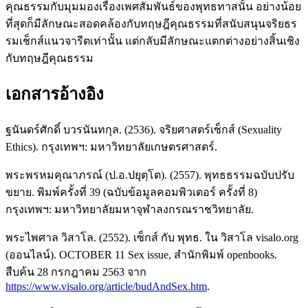
คุณธรรมกับมุมมองเรื่องเพศสัมพันธ์ของพุทธทาสนั้น อย่างน้อย
ที่สุดก็มีลักษณะสอดคล้องกับทฤษฎีคุณธรรมที่สนับสนุนจริยธร
รมเช็กส์แนวจารีตเท่านั้น แต่กลับมีลักษณะแตกต่างอย่างสิ้นเชิง
กับทฤษฎีคุณธรรม
เอกสารอ้างอิง
ฐนันดร์ศักดิ์ บวรนันทกุล. (2536). จริยศาสตร์เซ็กส์ (Sexuality
Ethics). กรุงเทพฯ: มหาวิทยาลัยเกษตรศาสตร์.
พระพรหมคุณาภรณ์ (ป.อ.ปยุตฺโต). (2557). พุทธธรรมฉบับปรับ
ขยาย. พิมพ์ครั้งที่ 39 (ฉบับข้อมูลคอมพิวเตอร์ ครั้งที่ 8)
กรุงเทพฯ: มหาวิทยาลัยมหาจุฬาลงกรณราชวิทยาลัย.
พระไพศาล วิสาโล. (2552). เซ็กส์ กับ พุทธ. ใน วิสาโล visalo.org
(ออนไลน์). OCTOBER 11 Sex issue, สำนักพิมพ์ openbooks.
สืบค้น 28 กรกฎาคม 2563 จาก
https://www.visalo.org/article/budAndSex.htm
.