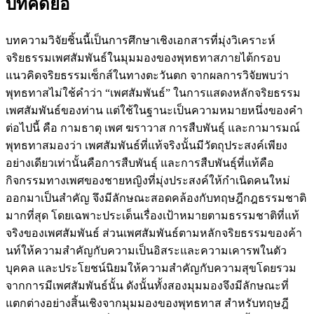
บทคัดย่อ
บทความวิจัยชิ้นนี้เป็นการศึกษาเชิงเอกสารที่มุ่งวิเคราะห์
จริยธรรมเพศสัมพันธ์ในมุมมองของพุทธทาสภายไต้กรอบ
แนวคิดจริยธรรมเซ็กส์ในทางตะวันตก จากผลการวิจัยพบว่า
พุทธทาสไม่ใช้คำว่า “เพศสัมพันธ์” ในการแสดงหลักจริยธรรม
เพศสัมพันธ์ของท่าน แต่ใช้ในฐานะเป็นความหมายหนึ่งของคำ
ต่อไปนี้ คือ กามธาตุ เพศ ฆราวาส การสืบพันธุ์ และกามารมณ์
พุทธทาสมองว่า เพศสัมพันธ์ที่แท้จริงนั้นมีวัตถุประสงค์เพียง
อย่างเดียวเท่านั้นคือการสืบพันธุ์ และการสืบพันธุ์ที่แท้คือ
กิจกรรมทางเพศของชายหญิงที่มุ่งประสงค์ให้กำเนิดคนใหม่
ออกมาเป็นสำคัญ จึงมีลักษณะสอดคล้องกับทฤษฎีกฎธรรมชาติ
มากที่สุด โดยเฉพาะประเด็นเรื่องเป้าหมายตามธรรมชาติที่แท้
จริงของเพศสัมพันธ์ ส่วนเพศสัมพันธ์ตามหลักจริยธรรมของค้า
นท์ให้ความสำคัญกับความเป็นอิสระและความเคารพในตัว
บุคคล และประโยชน์นิยมให้ความสำคัญกับความสุขโดยรวม
จากการมีเพศสัมพันธ์นั้น ดังนั้นทั้งสองมุมมองจึงมีลักษณะที่
แตกต่างอย่างสิ้นเชิงจากมุมมองของพุทธทาส สำหรับทฤษฎี