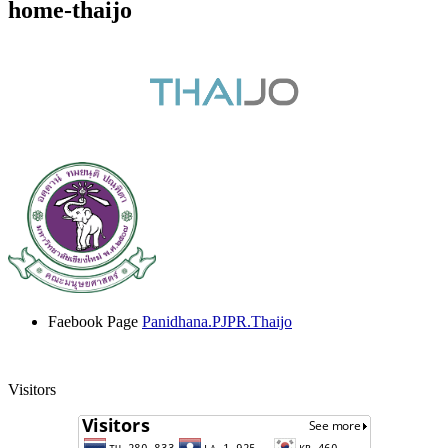
home-thaijo
Faebook Page
Panidhana.PJPR.Thaijo
Visitors