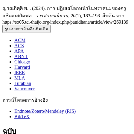
ญาณกิตฺติ พ. . (2024). การ ปฏิเสธโลกหน้าในทรรศนะของครู
อชิตเกสกัมพล .
วารสารปณิธาน
,
20
(1), 183–198. สืบค้น จาก
https://so05.tci-thaijo.org/index.php/panidhana/article/view/269139
รูปแบบการอ้างอิงเพิ่มเติม
ACM
ACS
APA
ABNT
Chicago
Harvard
IEEE
MLA
Turabian
Vancouver
ดาวน์โหลดการอ้างอิง
Endnote/Zotero/Mendeley (RIS)
BibTeX
ฉบับ