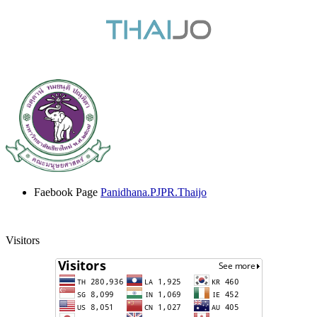
Faebook Page
Panidhana.PJPR.Thaijo
Visitors