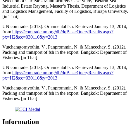
Selection of Car Parts Manufacturers Case Study: Isetarin Sea
Industrial Estate Rayong. Master’s Thesis, Department of Logistics
and Logistics Management, Faculty of Logistics, Burapa University.
[in Thai]
UN comtrade. (2013). Ornamental fsh. Retrieved January 13, 2014,
from
https://comtrade.un.org/db/dqBasicQueryResults.aspx?
px=H2&cc=030110&y=2013
Vutcharagornyothin, V., Panprommin, N. & Maneechay, S. (2012).
Packing and transport of fsh in the export. Bangkok: Department of
Fisheries. [in Thai]
UN comtrade. (2013). Ornamental fsh. Retrieved January 13, 2014,
from
https://comtrade.un.org/db/dqBasicQueryResults.aspx?
px=H2&cc=030110&y=2013
Vutcharagornyothin, V., Panprommin, N. & Maneechay, S. (2012).
Packing and transport of fsh in the export. Bangkok: Department of
Fisheries. [in Thai]
Information