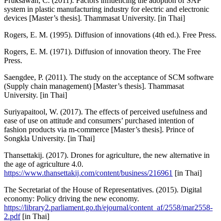
Pruksawan, C. (2011). Factors influencing the adoption of SAP
system in plastic manufacturing industry for electric and electronic
devices [Master’s thesis]. Thammasat University. [in Thai]
Rogers, E. M. (1995). Diffusion of innovations (4th ed.). Free Press.
Rogers, E. M. (1971). Diffusion of innovation theory. The Free
Press.
Saengdee, P. (2011). The study on the acceptance of SCM software
(Supply chain management) [Master’s thesis]. Thammasat
University. [in Thai]
Suriyapaitool, W. (2017). The effects of perceived usefulness and
ease of use on attitude and consumers’ purchased intention of
fashion products via m-commerce [Master’s thesis]. Prince of
Songkla University. [in Thai]
Thansettakij. (2017). Drones for agriculture, the new alternative in
the age of agriculture 4.0.
https://www.thansettakij.com/content/business/216961
[in Thai]
The Secretariat of the House of Representatives. (2015). Digital
economy: Policy driving the new economy.
https://library2.parliament.go.th/ejournal/content_af/2558/mar2558-
2.pdf
[in Thai]