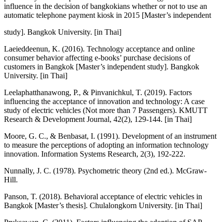
influence in the decision of bangkokians whether or not to use an
automatic telephone payment kiosk in 2015 [Master’s independent
study]. Bangkok University. [in Thai]
Laeieddeenun, K. (2016). Technology acceptance and online
consumer behavior affecting e-books’ purchase decisions of
customers in Bangkok [Master’s independent study]. Bangkok
University. [in Thai]
Leelaphatthanawong, P., & Pinvanichkul, T. (2019). Factors
influencing the acceptance of innovation and technology: A case
study of electric vehicles (Not more than 7 Passengers). KMUTT
Research & Development Journal, 42(2), 129-144. [in Thai]
Moore, G. C., & Benbasat, I. (1991). Development of an instrument
to measure the perceptions of adopting an information technology
innovation. Information Systems Research, 2(3), 192-222.
Nunnally, J. C. (1978). Psychometric theory (2nd ed.). McGraw-
Hill.
Panson, T. (2018). Behavioral acceptance of electric vehicles in
Bangkok [Master’s thesis]. Chulalongkorn University. [in Thai]