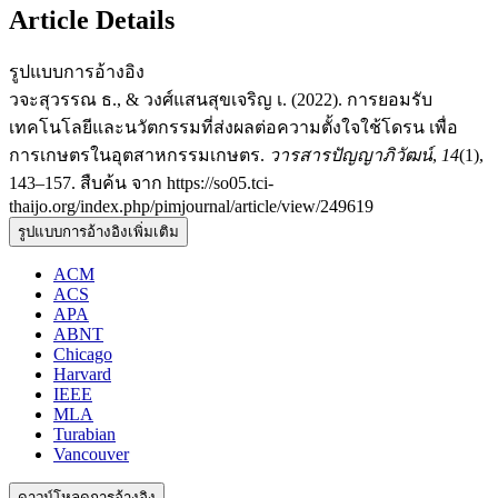
Article Details
รูปแบบการอ้างอิง
วจะสุวรรณ ธ., & วงศ์แสนสุขเจริญ เ. (2022). การยอมรับ
เทคโนโลยีและนวัตกรรมที่ส่งผลต่อความตั้งใจใช้โดรน เพื่อ
การเกษตรในอุตสาหกรรมเกษตร.
วารสารปัญญาภิวัฒน์
,
14
(1),
143–157. สืบค้น จาก https://so05.tci-
thaijo.org/index.php/pimjournal/article/view/249619
รูปแบบการอ้างอิงเพิ่มเติม
ACM
ACS
APA
ABNT
Chicago
Harvard
IEEE
MLA
Turabian
Vancouver
ดาวน์โหลดการอ้างอิง