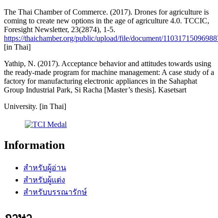
The Thai Chamber of Commerce. (2017). Drones for agriculture is
coming to create new options in the age of agriculture 4.0. TCCIC,
Foresight Newsletter, 23(2874), 1-5.
https://thaichamber.org/public/upload/file/document/11031715096988
[in Thai]
Yathip, N. (2017). Acceptance behavior and attitudes towards using
the ready-made program for machine management: A case study of a
factory for manufacturing electronic appliances in the Sahaphat
Group Industrial Park, Si Racha [Master’s thesis]. Kasetsart
University. [in Thai]
Information
สำหรับผู้อ่าน
สำหรับผู้แต่ง
สำหรับบรรณารักษ์
ภาษา