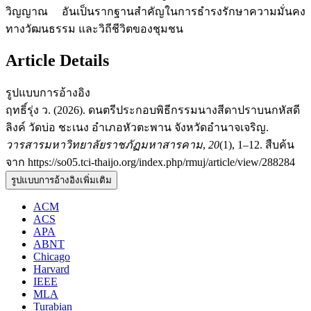
วิญญาณ อันเป็นรากฐานสำคัญในการธำรงรักษาความมั่นคง
ทางวัฒนธรรม และวิถีชีวิตของชุมชน
Article Details
รูปแบบการอ้างอิง
ฤทธิ์รุ่ง ว. (2026). ดนตรีประกอบพิธีกรรมนางสีดาปราบนกหัสดี
ลิงค์ วัดบ่อ ชะเนง อำเภอหัวตะพาน จังหวัดอำนาจเจริญ.
วารสารมหาวิทยาลัยราชภัฏมหาสารคาม
,
20
(1), 1–12. สืบค้น
จาก https://so05.tci-thaijo.org/index.php/rmuj/article/view/288284
รูปแบบการอ้างอิงเพิ่มเติม
ACM
ACS
APA
ABNT
Chicago
Harvard
IEEE
MLA
Turabian