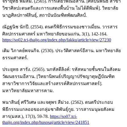
จิรายุทธ์ พิมสิม. (2565). การเดี่ยวพิณอีสาน. [ศิลปนิพนธ์ สาขา
วิชาศิลปะดนตรีและการแสดงพื้นบ้าน ไม่ได้ตีพิมพ์]. วิทยาลัย
นาฏศิลปกาฬสินธุ์, สถาบันบัณฑิตพัฒนศิลป์.
ณัฏฐนิช นักปี. (2554). ดนตรีพิธีกรรมของชาวเมี่ยน. วารสาร
ศิลปกรรมศาสตร์ มหาวิทยาลัยขอนแก่น, 3(1), 142-164.
https://so02.tci-thaijo.org/index.php/fakku/article/view/27230
เติม วิภาคย์พจนกิจ. (2530). ประวัติศาสตร์อีสาน. มหาวิทยาลัย
ธรรมศาสตร์.
ประยุทธ สารัง. (2565). นกหัสดีลิงค์: รหัสหมายชั้นชนในสังคม
วัฒนธรรมอีสาน. [วิทยานิพนธ์ปริญญาปรัชญาดุษฎีบัณฑิต
สาขาวิชาการวิจัยและสร้างสรรค์ศิลปกรรมศาสตร์].
มหาวิทยาลัยมหาสารคาม.
พนาสินธุ์ ศรีวิเศษ และจตุพร สีม่วง. (2562). ดนตรีประกอบ
พิธีกรรมแกลออของกลุ่มชาติพันธุ์กูย. วารสารมนุษยสังคม
สาร(มสส.), 17(3), 59-78.
https://so07.tci-
thaijo.org/index.php/husosaj/article/view/241851