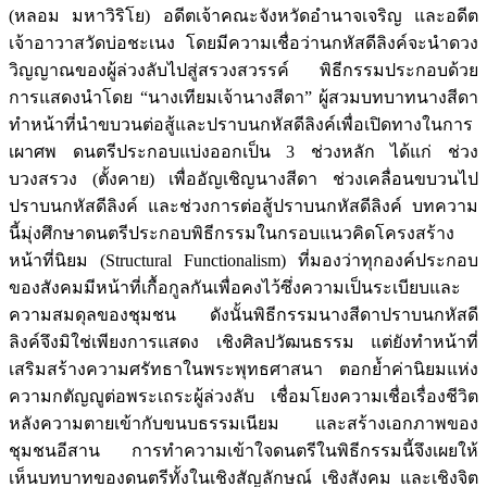
(หลอม มหาวิริโย) อดีตเจ้าคณะจังหวัดอำนาจเจริญ และอดีต
เจ้าอาวาสวัดบ่อชะเนง โดยมีความเชื่อว่านกหัสดีลิงค์จะนำดวง
วิญญาณของผู้ล่วงลับไปสู่สรวงสวรรค์ พิธีกรรมประกอบด้วย
การแสดงนำโดย “นางเทียมเจ้านางสีดา” ผู้สวมบทบาทนางสีดา
ทำหน้าที่นำขบวนต่อสู้และปราบนกหัสดีลิงค์เพื่อเปิดทางในการ
เผาศพ ดนตรีประกอบแบ่งออกเป็น 3 ช่วงหลัก ได้แก่ ช่วง
บวงสรวง (ตั้งคาย) เพื่ออัญเชิญนางสีดา ช่วงเคลื่อนขบวนไป
ปราบนกหัสดีลิงค์ และช่วงการต่อสู้ปราบนกหัสดีลิงค์ บทความ
นี้มุ่งศึกษาดนตรีประกอบพิธีกรรมในกรอบแนวคิดโครงสร้าง
หน้าที่นิยม (Structural Functionalism) ที่มองว่าทุกองค์ประกอบ
ของสังคมมีหน้าที่เกื้อกูลกันเพื่อคงไว้ซึ่งความเป็นระเบียบและ
ความสมดุลของชุมชน ดังนั้นพิธีกรรมนางสีดาปราบนกหัสดี
ลิงค์จึงมิใช่เพียงการแสดง เชิงศิลปวัฒนธรรม แต่ยังทำหน้าที่
เสริมสร้างความศรัทธาในพระพุทธศาสนา ตอกย้ำค่านิยมแห่ง
ความกตัญญูต่อพระเถระผู้ล่วงลับ เชื่อมโยงความเชื่อเรื่องชีวิต
หลังความตายเข้ากับขนบธรรมเนียม และสร้างเอกภาพของ
ชุมชนอีสาน การทำความเข้าใจดนตรีในพิธีกรรมนี้จึงเผยให้
เห็นบทบาทของดนตรีทั้งในเชิงสัญลักษณ์ เชิงสังคม และเชิงจิต