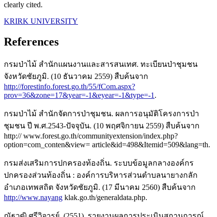
clearly cited.
KRIRK UNIVERSITY
References
กรมป่าไม้ สำนักแผนงานและสารสนเทศ. ทะเบียนป่าชุมชน
จังหวัดชัยภูมิ. (10 ธันวาคม 2559) สืบค้นจาก
http://forestinfo.forest.go.th/55/fCom.aspx?
prov=36&zone=17&year=-1&eyear=-1&type=-1
.
กรมป่าไม้ สำนักจัดการป่าชุมชน. ผลการอนุมัติโครงการป่า
ชุมชน ปี พ.ศ.2543-ปัจจุบัน. (10 พฤศจิกายน 2559) สืบค้นจาก
http:// www.forest.go.th/communityextension/index.php?
option=com_conten&view= article&id=498&Itemid=509&lang=th.
กรมส่งเสริมการปกครองท้องถิ่น. ระบบข้อมูลกลางองค์กร
ปกครองส่วนท้องถิ่น : องค์การบริหารส่วนตำบลนายางกลัก
อำเภอเทพสถิต จังหวัดชัยภูมิ. (17 มีนาคม 2560) สืบค้นจาก
http://www.nayang
klak.go.th/generaldata.php.
ณัฐวุฒิ ศรีวิจารย์. (2551). รายงานผลการประเมินสถานการณ์