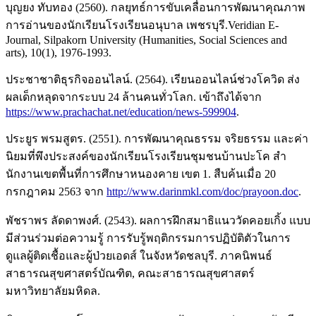
บุญยง ทับทอง (2560). กลยุทธ์การขับเคลื่อนการพัฒนาคุณภาพ
การอ่านของนักเรียนโรงเรียนอนุบาล เพชรบุรี.Veridian E-
Journal, Silpakorn University (Humanities, Social Sciences and
arts), 10(1), 1976-1993.
ประชาชาติธุรกิจออนไลน์. (2564). เรียนออนไลน์ช่วงโควิด ส่ง
ผลเด็กหลุดจากระบบ 24 ล้านคนทั่วโลก. เข้าถึงได้จาก
https://www.prachachat.net/education/news-599904
.
ประยูร พรมสูตร. (2551). การพัฒนาคุณธรรม จริยธรรม และค่า
นิยมที่พึงประสงค์ของนักเรียนโรงเรียนชุมชนบ้านปะโค สํา
นักงานเขตพื้นที่การศึกษาหนองคาย เขต 1. สืบค้นเมื่อ 20
กรกฎาคม 2563 จาก
http://www.darinmkl.com/doc/prayoon.doc
.
พัชราพร ลัดดาพงศ์. (2543). ผลการฝึกสมาธิแนววัดคอยเกิ้ง แบบ
มีส่วนร่วมต่อความรู้ การรับรู้พฤติกรรมการปฏิบัติตัวในการ
ดูแลผู้ติดเชื้อและผู้ป่วยเอดส์ ในจังหวัดชลบุรี. ภาคนิพนธ์
สาธารณสุขศาสตร์บัณฑิต, คณะสาธารณสุขศาสตร์
มหาวิทยาลัยมหิดล.