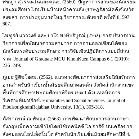
พิชญา สุวรรณโนและคณะ. (2560). ปัญหาการอ่านของนักเรียน
ประถมศึกษา โรงเรียนบ้านหน้าควนลัง (ราษฎร์สามัคคี)จังหวัด
สงขลา. การประชุมหาดใหญ่วิชาการระดับชาติ ครั้งที่ 8, 597 –
607.
ไพฑูรย์ แวววงศ์ และ ยาใจ พงษ์บริบูรณ์.(2562). การบริหารงาน
วิชาการเพื่อพัฒนาความสามารถ การอ่านออกเขียนได้ของ
นักเรียนระดับประถมศึกษา: การวิจัยเชิงปฏิบัติการแบบมีส่วน
ร่วม. Journal of Graduate MCU KhonKaen Campus 6.1 (2019):
236–249.
ภูเมธ ฐิติชโยดม. (2562). แนวทางพัฒนาการส่งเสริมนิสัยรักการ
อ่านสำหรับนักเรียนชั้นมัธยมศึกษาตอนต้น สังกัดสำนักงานเขต
พื้นที่การศึกษาประถมศึกษาพิจิตร เขต 1 ด้วยเทคนิคการ
วิเคราะห์เมทริกซ์. Humanities and Social Sciences Journal of
PibulsongkramRajabhat University, 13(1), 305-318.
ภัสราภรณ์ ณ พัทลุง. (2563). การพัฒนาทักษะการอ่านภาษา
อังกฤษเพื่อความเข้าใจโดยใช้เทคนิคซี ไอ อาร์ซี บนเครือข่าย
สังคมออนไลน์เอ็ดโมโด สําหรับนักเรียนชั้นมัธยมศึกษาปีที่ 4.