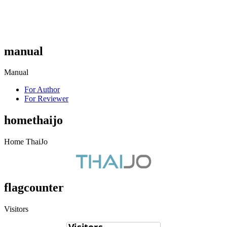
manual
Manual
For Author
For Reviewer
homethaijo
Home ThaiJo
flagcounter
Visitors