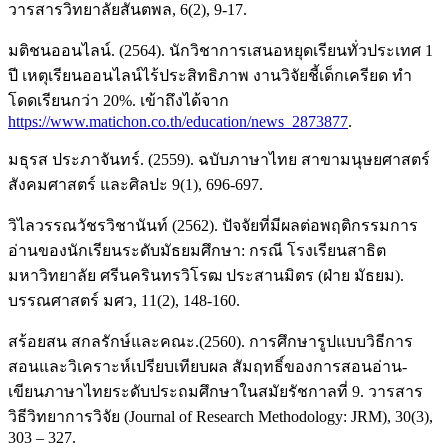
วารสารวิทยาลัยสันตพล, 6(2), 9-17.
มติชนออนไลน์. (2564). นักวิชาการเสนอหยุดเรียนทั่วประเทศ 1
ปี เหตุเรียนออนไลน์ไร้ประสิทธิภาพ งานวิจัยชี้เด็กเครียด ทำ
โดดเรียนกว่า 20%. เข้าถึงได้จาก
https://www.matichon.co.th/education/news_2873877
.
มธุรส ประภาจันทร์. (2559). ฉบับภาษาไทย สาขามนุษยศาสตร์
สังคมศาสตร์ และศิลปะ 9(1), 696-697.
วิไลวรรณวัชรวิชานันท์ (2562). ปัจจัยที่มีผลต่อพฤติกรรมการ
อ่านของนักเรียนระดับมัธยมศึกษา: กรณี โรงเรียนสาธิต
มหาวิทยาลัย ศรีนครินทรวิโรฒ ประสานมิตร (ฝ่าย มัธยม).
บรรณศาสตร์ มศว, 11(2), 148-160.
สร้อยสน สกลรักษ์และคณะ.(2560). การศึกษารูปแบบวิธีการ
สอนและวิเคราะห์เปรียบเทียบผล สัมฤทธิ์ของการสอนอ่าน-
เขียนภาษาไทยระดับประถมศึกษาในสมัยรัชกาลที่ 9. วารสาร
วิธีวิทยาการวิจัย (Journal of Research Methodology: JRM), 30(3),
303 – 327.