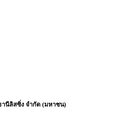
นีลิสซิ่ง จำกัด (มหาชน)