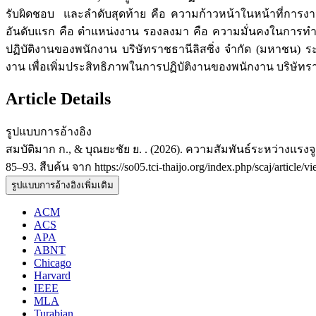
รับผิดชอบ และลำดับสุดท้าย คือ ความก้าวหน้าในหน้าที่การง
อันดับแรก คือ ตำแหน่งงาน รองลงมา คือ ความมั่นคงในการทำ
ปฏิบัติงานของพนักงาน บริษัทราชธานีลิสซิ่ง จำกัด (มหาชน) ระด
งาน เพื่อเพิ่มประสิทธิภาพในการปฏิบัติงานของพนักงาน บริษัทรา
Article Details
รูปแบบการอ้างอิง
สมบัติมาก ก., & บุณยะชัย ย. . (2026). ความสัมพันธ์ระหว่างแร
85–93. สืบค้น จาก https://so05.tci-thaijo.org/index.php/scaj/article/
รูปแบบการอ้างอิงเพิ่มเติม
ACM
ACS
APA
ABNT
Chicago
Harvard
IEEE
MLA
Turabian