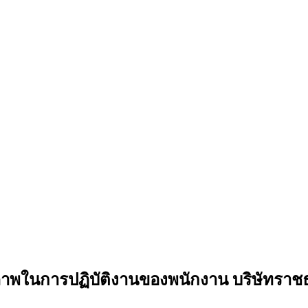
ภาพในการปฏิบัติงานของพนักงาน บริษัทราชธา