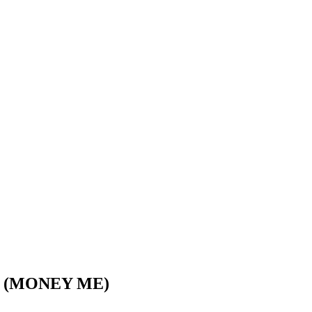
อน (MONEY ME)