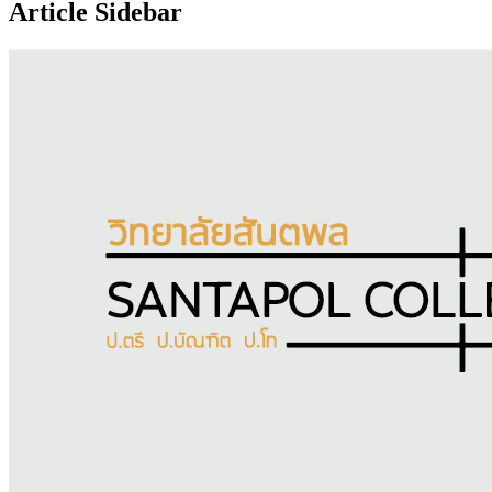
Article Sidebar