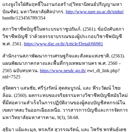
แรงจูงใจใฝ่สัมฤทธิ์ในงานก่อสร้าง[วิทยานิพนธ์ปริญญามหา
บัณฑิต]. มหาวิทยาลัยศิลปากร.
http://www.sure.su.ac.th/xmlui/
handle/123456789/354
สภาวิชาชีพบัญชีในพระบรมราชูปถัมภ์. (2561). ข้อบังคับสภา
วิชาชีพบัญชี ว่าด้วยจรรยาบรรณของผู้ประกอบวิชาชีพบัญชี
พ.ศ. 2561.
https://www.tfac.or.th/Article/Detail/66981
สำนักงานสภาพัฒนาการเศรษฐกิจและสังคมแห่งชาติ. (2563).
แผนพัฒนาภาคกลางและพื้นที่กรุงเทพมหานคร พ.ศ. 2560 –
2565 ฉบับทบทวน.
https://www.nesdc.go.th/
ewt_dl_link.php?
nid=7525
สุจิตตรา แสนชัย, ศรีรุ่งรัตน์ สุดสมบูรณ์, และ พีระวัฒน์ ไชย
ล้อม. (2560). ผลกระทบของจริยธรรมทางวิชาชีพบัญชีสมัยใหม่
ที่มีต่อความสําเร็จในการปฏิบัติงานของผู้สอบบัญชีสหกรณ์ใน
เขตภาคตะวันออกเฉียงเหนือ. วารสารการบัญชีและการจัดการ
มหาวิทยาลัยมหาสารคาม, 9(3), 58-68.
สุธิมา แย้มละมุล, พรลภัส สุวรรณรัตน์, และ ไพรัช พรพันธ์เดช