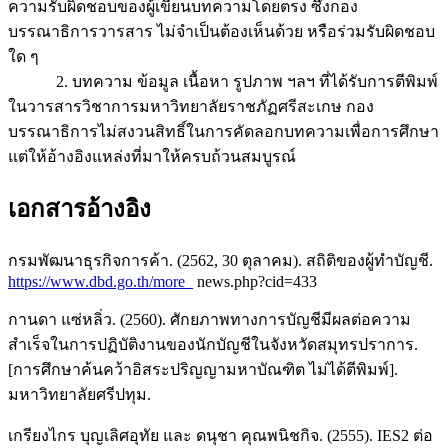
ความรับผิดชอบของผู้เขียนบทความโดยตรง ซึ่งกอง
บรรณาธิการวารสาร ไม่จำเป็นต้องเห็นด้วย หรือร่วมรับผิดชอบ
ใด ๆ
2. บทความ ข้อมูล เนื้อหา รูปภาพ ฯลฯ ที่ได้รับการตีพิมพ์
ในวารสารวิชาการมหาวิทยาลัยราชภัฏศรีสะเกษ กอง
บรรณาธิการไม่สงวนสิทธิ์ในการคัดลอกบทความเพื่อการศึกษา
แต่ให้อ้างอิงแหล่งที่มาให้ครบถ้วนสมบูรณ์
เอกสารอ้างอิง
กรมพัฒนาธุรกิจการค้า. (2562, 30 ตุลาคม). สถิติของผู้ทำบัญชี.
https://www.dbd.go.th/more_
news.php?cid=433
กานดา แซ่หลิ่ว. (2560). ศักยภาพทางการบัญชีมีผลต่อความ
สำเร็จในการปฏิบัติงานของนักบัญชีในจังหวัดสมุทรปราการ.
[การศึกษาค้นคว้าอิสระปริญญามหาบัณฑิต ไม่ได้ตีพิมพ์].
มหาวิทยาลัยศรีปทุม.
เกรียงไกร บุญเลิศอุทัย และ ดนุชา คุณพนิชกิจ. (2555). IES2 ต่อ