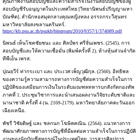
คุณภาพงานสอบบัญชีและความสำเร็จในงานสอบบัญชีของผู้
สอบบัญชีรับอนุญาตในประเทศไทย [วิทยานิพนธ์ปริญญามหา
บัณฑิต]. สำนักหอสมุดกลางคุณหญิงหลง อรรถกระวีสุนทร
มหาวิทยาลัยสงขลานครินทร์.
https://kb.psu.ac.th/psukb/bitstream/2010/9357/1/374089.pdf
นิพนธ์ เห็นโชคชัยชนะ และ ศิลป์พร ศรีจั่นเพชร. (2545). การ
สอบบัญชีและให้ความเชื่อมั่น (พิมพ์ครั้งที่ 2). ห้างหุ้นส่วนจำกัด
ทีพีเอ็น เพรส.
ปุณยวีร์ ท่ากระเบา และ ประเวศ เพ็ญวุฒิกุล. (2560). อิทธิพล
ของความรู้ความสามารถทางการบัญชีต่อความสำเร็จในการ
ปฏิบัติของเสมียนการเงินในระดับมณฑลทหารบกสังกัดกองทัพ
ภาคที่ 1. ประชุมวิชาการและนำเสนอผลงานวิจัยระดับชาติและ
นานาชาติ ครั้งที่ 4 (น. 2169-2179). มหาวิทยาลัยภาคตะวันออก
เฉียงเหนือ.
พัชรี วิชัยดิษฐ์ และ ชลกนก โฆษิตคณิน. (2564). แนวทางการ
พัฒนาศักยภาพทางการบัญชีที่มีผลต่อความสำเร็จในการปฏิบัติ
งานของนักบัญชีสหกรณ์ในประเทศไทย. วารสารศิลปการ