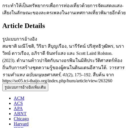
กระทำให้เป็นทรัพยากรเพื่อการท่องเที่ยวด้วยการจัดแสดงแสง-
เสียงในลักษณะของละครเพลงในงานเทศกาลเที่ยวพิมายอีกด้วย
Article Details
รูปแบบการอ้างอิง
สมชาติ มณีโชติ, วิริยา สีบุญเรือง, นารีรัตน์ ปริสุทธิวุฒิพร, นรา
วิทย์ ดาวเรือง, อภิราดี จันทร์แสง และ Scott Laird Rolston.
(2023). ตำนานท้าวปาจิตกับนางอรพิมในมิติประวัติศาสตร์ท้อง
ถิ่นกับการสร้างชุดความรู้ของผู้คนในดินแดนอีสานใต้.
วารสาร
รามคำแหง ฉบับมนุษยศาสตร์
,
41
(2), 175–192. สืบค้น จาก
https://so05.tci-thaijo.org/index.php/huru/article/view/263260
รูปแบบการอ้างอิงเพิ่มเติม
ACM
ACS
APA
ABNT
Chicago
Harvard