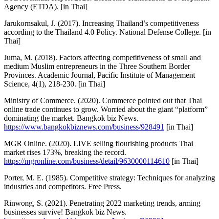
Agency (ETDA). [in Thai]
Jarukornsakul, J. (2017). Increasing Thailand’s competitiveness
according to the Thailand 4.0 Policy. National Defense College. [in
Thai]
Juma, M. (2018). Factors affecting competitiveness of small and
medium Muslim entrepreneurs in the Three Southern Border
Provinces. Academic Journal, Pacific Institute of Management
Science, 4(1), 218-230. [in Thai]
Ministry of Commerce. (2020). Commerce pointed out that Thai
online trade continues to grow. Worried about the giant “platform”
dominating the market. Bangkok biz News.
https://www.bangkokbiznews.com/business/928491
[in Thai]
MGR Online. (2020). LIVE selling flourishing products Thai
market rises 173%, breaking the record.
https://mgronline.com/business/detail/9630000114610
[in Thai]
Porter, M. E. (1985). Competitive strategy: Techniques for analyzing
industries and competitors. Free Press.
Rinwong, S. (2021). Penetrating 2022 marketing trends, arming
businesses survive! Bangkok biz News.