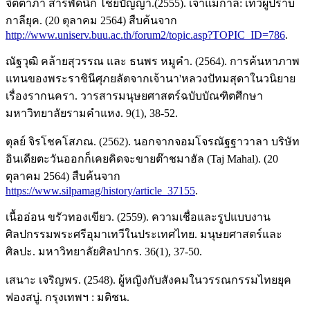
จิตตาภา สารพัดนึก ไชยปัญญา.(2555). เจ้าแม่กาลี: เทวีผู้ปราบ
กาลียุค. (20 ตุลาคม 2564) สืบค้นจาก
http://www.uniserv.buu.ac.th/forum2/topic.asp?TOPIC_ID=786
.
ณัฐวุฒิ คล้ายสุวรรณ และ ธนพร หมูคำ. (2564). การค้นหาภาพ
แทนของพระราชินีศุภยลัตจากเจ้านา'หลวงปัทมสุดาในวนิยาย
เรื่องรากนครา. วารสารมนุษยศาสตร์ฉบับบัณฑิตศึกษา
มหาวิทยาลัยรามคำแหง. 9(1), 38-52.
ตุลย์ จิรโชคโสภณ. (2562). นอกจากจอมโจรณัฐฐาวาลา บริษัท
อินเดียตะวันออกก็เคยคิดจะขายต๊าชมาฮัล (Taj Mahal). (20
ตุลาคม 2564) สืบค้นจาก
https://www.silpamag/history/article_37155
.
เนื้ออ่อน ขรัวทองเขียว. (2559). ความเชื่อและรูปแบบงาน
ศิลปกรรมพระศรีอุมาเทวีในประเทศไทย. มนุษยศาสตร์และ
ศิลปะ. มหาวิทยาลัยศิลปากร. 36(1), 37-50.
เสนาะ เจริญพร. (2548). ผู้หญิงกับสังคมในวรรณกรรมไทยยุค
ฟองสบู่. กรุงเทพฯ : มติชน.