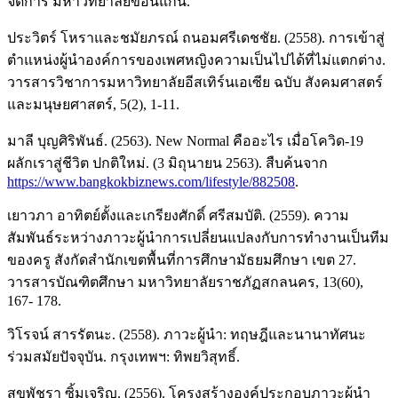
จัดการ มหาวิทยาลัยขอนแก่น.
ประวิตร์ โหราและชมัยภรณ์ ถนอมศรีเดชชัย. (2558). การเข้าสู่
ตำแหน่งผู้นำองค์การของเพศหญิงความเป็นไปได้ที่ไม่แตกต่าง.
วารสารวิชาการมหาวิทยาลัยอีสเทิร์นเอเซีย ฉบับ สังคมศาสตร์
และมนุษยศาสตร์, 5(2), 1-11.
มาลี บุญศิริพันธ์. (2563). New Normal คืออะไร เมื่อโควิด-19
ผลักเราสู่ชีวิต ปกติใหม่. (3 มิถุนายน 2563). สืบค้นจาก
https://www.bangkokbiznews.com/lifestyle/882508
.
เยาวภา อาทิตย์ตั้งและเกรียงศักดิ์ ศรีสมบัติ. (2559). ความ
สัมพันธ์ระหว่างภาวะผู้นำการเปลี่ยนแปลงกับการทำงานเป็นทีม
ของครู สังกัดสำนักเขตพื้นที่การศึกษามัธยมศึกษา เขต 27.
วารสารบัณฑิตศึกษา มหาวิทยาลัยราชภัฏสกลนคร, 13(60),
167- 178.
วิโรจน์ สารรัตนะ. (2558). ภาวะผู้นำ: ทฤษฎีและนานาทัศนะ
ร่วมสมัยปัจจุบัน. กรุงเทพฯ: ทิพยวิสุทธิ์.
สุขพัชรา ซิ้มเจริญ. (2556). โครงสร้างองค์ประกอบภาวะผู้นำ