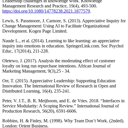
Leadership challenges in knowledge work. Knowledge
Management Research and Practice, 19(4), 493-500.
https://doi.org/10.1080/14778238.2021.1877579
.
Lewis, S. Passmoore, J. Carnore, S. (2013). Appreciative Inquiry for
Change Management: Using AI to Facilitate Organizational
Development. Kogen Page Limited.
Naude L., et al. (2014). Learning to like learning: an appreciative
inquiry into emotions in education. SpringerLink.com. Soc Psychol
Educ, 17(2014), 211-228.
Oletewo, J. (2017). Analysis the moderating effect of customer
loyalty on long run repurchase intentions. African Journal of
Marketing Management, 9(3),25 - 34.
Orr, T. (2015). Appreciative Leadership: Supporting Education
Innovation. The International Review of Research in Open and
Distributed Learning, 16(4), 235-241.
Peter, V. J.T., B. R. Meijboom, and E. de Vries. 2018. “Interfaces in
Service Modularity: A Scoping Review.” International Journal of
Production Research, 56(20), 6591-6606.
Robbins, H. & Finley, M. (1998). Why Team Don’t Work. (2nded).
London: Orient Business.