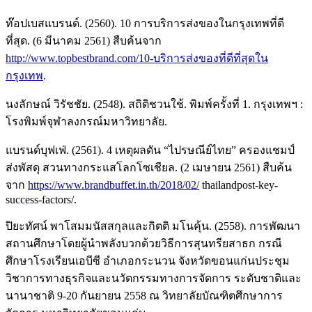
ท๊อปเบสแบรนด์. (2560). 10 การบริการส่งของในกรุงเทพที่ดี
ที่สุด. (6 มีนาคม 2561) สืบค้นจาก
http://www.topbestbrand.com/10-บริการส่งของที่ดีที่สุดใน
กรุงเทพ
.
นงลักษณ์ วิรัชชัย. (2548). สถิติชวนใช้. พิมพ์ครั้งที่ 1. กรุงเทพฯ :
โรงพิมพ์จุฬาลงกรณ์มหาวิทยาลัย.
แบรนด์บุฟเฟ่. (2561). 4 เหตุผลดัน “ไปรษณีย์ไทย” ครองแชมป์
ส่งพัสดุ สวนทางกระแสโลกโซเชียล. (2 เมษายน 2561) สืบค้น
จาก
https://www.brandbuffet.in.th/2018/02/
thailandpost-key-
success-factors/.
ปิยะทัศน์ พาโสมมนัสสกุลและกิตติ มโนคุ้น. (2558). การพัฒนา
สถานศึกษาโดยผู้นำพลังบวกด้วยวิธีการสุนทรียสาธก กรณี
ศึกษาโรงเรียนเอบีซี อำเภอกระนวน จังหวัดขอนแก่นประชุม
วิชาการทางธุรกิจและนวัตกรรมทางการจัดการ ระดับชาติและ
นานาชาติ 9-20 กันยายน 2558 ณ วิทยาลัยบัณฑิตศึกษาการ