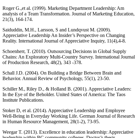
Roger G.,et al. (1999). Marketing Department Leadership: Am
analysis of a Team Transformation. Journal of Marketing Education,
21(3), 164-174.
Saiduddin, M.H., Larsson, S and Lundqvust M. (2009).
Appreciative Leadership An Insider’s Perspective on Changing
Reality. International Journal of Appreciative Inquiry, 11(4),4-8.
Schoenherr, T. (2010). Outsourcing Decisions in Global Supply
Chains: An Exploratory Multi-Country Survey. International Journal
of Production Research, 48(2), 343 -378.
Schall J.D. (2004). On Building a Bridge Between Brain and
Behavior. Annual Review of Psychology, 55(1), 23-50.
Schiller M., Riley D., & Holland B. (2001). Appreciative Leaders:
In the Eye of the Beholder. United States of America: The Taos
Institute Publications.
Stoker D, et al. (2014). Appreciative Leadership and Employee
Well-Being in Everyday Working Life. German Journal of Research
in Human Resource Management, 28(1-2), 73-95.
Weegar T. (2013). Excellence in education leadership: Appreciative
leadership within BC community colleges. Doctor’s thesis.