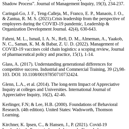
Shadow Process”. Journal of Management Inquiry, 19(3), 234-237.
Caringal-Go, J. F., Teng-Calleja, M., Franco, E. P., Manaois, J. O.,
& Zantua, R. M. S. (2021).Crisis leadership from the perspective of
employees during the COVID-19 pandemic, Leadership &
Organization Development Journal. 42(4), 630-643.
Fahrni, M. L., Ismail, I. A. N., Refi, D. M., Almeman, A., Yaakob,
N. C., Saman, K. M. & Babar, Z. U. D. (2022). Management of
COVID-19 vaccines cold chain logistics: a scoping review, Journal
of pharmaceutical policy and practice, 15(1), 1-14.
Glass, A. (2017). Understanding generational differences for
competitive success. Industrial and Commercial Training, 39 (2),98-
103. DOI: 10.1108/00197850710732424.
Glenn, L.A., et al. (2014). The long-term Impact of Appreciative
Inquiry at colleges and Universities. International Journal of
Appreciative Inquiry, 16(2), 42-46.
Kerlinger, F.N; & Lee, H.B. (2000). Foundations of Behavioral
Research. (4th edition). United States: Wadsworth, Thomson
Learning.
Kirchner, K. Ipsen, C., & Hansen, J., P. (2021). Covid-19