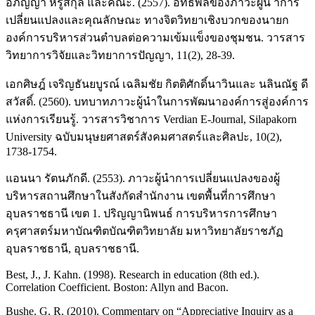
อภิญญา หรูสกุล และคณะ. (2557). อิทธิพลของภาวะผู้น าการ
เปลี่ยนแปลงและคุณลักษณะ ทางจิตวิทยาเชิงบวกของนายก
องค์การบริหารส่วนตำบลต่อความเข้มแข็งของชุมชน. วารสาร
วิทยาการวิจัยและวิทยาการปัญญา, 11(2), 28-39.
เอกศิษฎ์ เจริญธันยบูรณ์ เฉลิมชัย กิตติศักดิ์นาวินและ นลินณัฐ ดี
สวัสดิ์. (2560). บทบาทภาวะผู้นำในการพัฒนาองค์การสู่องค์การ
แห่งการเรียนรู้. วารสารวิชาการ Verdian E-Journal, Silapakorn
University ฉบับมนุษยศาสตร์สังคมศาสตร์และศิลปะ, 10(2),
1738-1754.
แอนนา รัตนภักดี. (2553). ภาวะผู้นำการเปลี่ยนแปลงของผู้
บริหารสถานศึกษาในสังกัดสำนักงาน เขตพื้นที่การศึกษา
อุบลราชธานี เขต 1. ปริญญานิพนธ์ การบริหารการศึกษา
ครุศาสตร์มหาบัณฑิตบัณฑิตวิทยาลัย มหาวิทยาลัยราชภัฏ
อุบลราชธานี, อุบลราชธานี.
Best, J., J. Kahn. (1998). Research in education (8th ed.).
Correlation Coefficient. Boston: Allyn and Bacon.
Bushe. G. R. (2010). Commentary on “Appreciative Inquiry as a