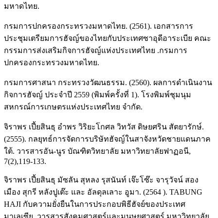
มหาดไทย.
กรมการปกครองกระทรวงมหาดไทย. (2561). เอกสารการ
ประชุมเตรียมการฮัจญ์ของไทยกับประเทศซาอุดีอาระเบีย คณะ
กรรมการส่งเสริมกิจการฮัจญ์แห่งประเทศไทย .กรมการ
ปกครองกระทรวงมหาดไทย.
กรมการศาสนา กระทรวงวัฒนธรรม. (2560). ผลการดำเนินงาน
กิจการฮัจญ์ ประจำปี 2559 (พิมพ์ครั้งที่ 1). โรงพิมพ์ชุมนุม
สหกรณ์การเกษตรแห่งประเทศไทย จำกัด.
จิราพร เปี้ยสินธุ อำพร วิริยะโกศล วิทวัส ดิษยศริน สัตยารักษ์.
(2555). กลยุทธ์การจัดการบริษัทฮัจญ์ในสาจังหวัดชายแดนภาค
ใต้. วารสารอัน-นูร บัณฑิตวิทยาลัย มหาวิทยาลัยฟาฏอนี,
7(2),119-133.
จิราพร เปี้ยสินธุ มัซลัน สุหลง รุสนันท์ เจ๊ะโซ๊ะ จารุวัจน์ สอง
เมือง สุกรี หลังปูเต๊ะ และ อัลดุลเลาะ อูมา. (2564 ). TABUNG
HAJI กับความยั่งยืนในการประกอบพิธีฮัจย์ของประเทศ
มาเลเซีย. วารสารสังคมศาสตร์และมนุษยศาสตร์ มหาวิทยาลัย