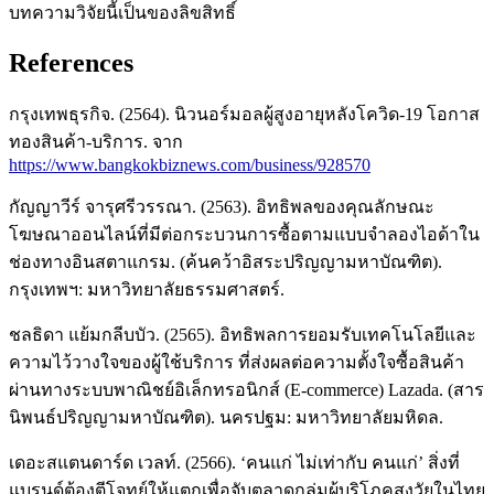
บทความวิจัยนี้เป็นของลิขสิทธิ์
References
กรุงเทพธุรกิจ. (2564). นิวนอร์มอลผู้สูงอายุหลังโควิด-19 โอกาส
ทองสินค้า-บริการ. จาก
https://www.bangkokbiznews.com/business/928570
กัญญาวีร์ จารุศรีวรรณา. (2563). อิทธิพลของคุณลักษณะ
โฆษณาออนไลน์ที่มีต่อกระบวนการซื้อตามแบบจำลองไอด้าใน
ช่องทางอินสตาแกรม. (ค้นคว้าอิสระปริญญามหาบัณฑิต).
กรุงเทพฯ: มหาวิทยาลัยธรรมศาสตร์.
ชลธิดา แย้มกลีบบัว. (2565). อิทธิพลการยอมรับเทคโนโลยีและ
ความไว้วางใจของผู้ใช้บริการ ที่ส่งผลต่อความตั้งใจซื้อสินค้า
ผ่านทางระบบพาณิชย์อิเล็กทรอนิกส์ (E-commerce) Lazada. (สาร
นิพนธ์ปริญญามหาบัณฑิต). นครปฐม: มหาวิทยาลัยมหิดล.
เดอะสแตนดาร์ด เวลท์. (2566). ‘คนแก่ ไม่เท่ากับ คนแก่’ สิ่งที่
แบรนด์ต้องตีโจทย์ให้แตกเพื่อจับตลาดกลุ่มผู้บริโภคสูงวัยในไทย