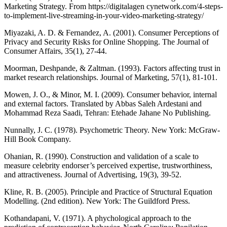
Marketing Strategy. From https://digitalagen cynetwork.com/4-steps-
to-implement-live-streaming-in-your-video-marketing-strategy/
Miyazaki, A. D. & Fernandez, A. (2001). Consumer Perceptions of
Privacy and Security Risks for Online Shopping. The Journal of
Consumer Affairs, 35(1), 27-44.
Moorman, Deshpande, & Zaltman. (1993). Factors affecting trust in
market research relationships. Journal of Marketing, 57(1), 81-101.
Mowen, J. O., & Minor, M. I. (2009). Consumer behavior, internal
and external factors. Translated by Abbas Saleh Ardestani and
Mohammad Reza Saadi, Tehran: Etehade Jahane No Publishing.
Nunnally, J. C. (1978). Psychometric Theory. New York: McGraw-
Hill Book Company.
Ohanian, R. (1990). Construction and validation of a scale to
measure celebrity endorser’s perceived expertise, trustworthiness,
and attractiveness. Journal of Advertising, 19(3), 39-52.
Kline, R. B. (2005). Principle and Practice of Structural Equation
Modelling. (2nd edition). New York: The Guildford Press.
Kothandapani, V. (1971). A phychological approach to the