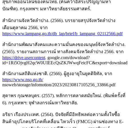
สุขภาพออนไลน์ของคนไทย. (ค้นคว้าอิสระปริญญามหา
บัณฑิต). กรุงเทพฯ: มหาวิทยาลัยธรรมศาสตร์.
สำนักงานจังหวัดลำปาง. (2566). บรรยายสรุปจังหวัดลำปาง
เดือนตุลาคม 2566, จาก
https://www.lampang.go.th/db_lap/brief/b_lampang_02112566.pdf
สำนักงานพัฒนาสังคมและความมั่นคงของมนุษย์จังหวัดลำปาง.
(2565). รายงานสถานการณ์ ทางสังคมจังหวัดลำปาง 2566. จาก
https://drive.usercontent
. google.com/download?
id=1Ri5OjvgH2qcW0UIEEcQsZKJWwqFeicFC&export=download
สำนักงานสถิติแห่งชาติ. (2566). ผู้สูงอายุในยุคดิจิทัล, จาก
https://www.nso.go.th/
nsoweb/storage/infomotion/2023/20230817105256_33866.pdf
สุดาพร กุณฑลบุตร. (2557). หลักการตลาดสมัยใหม่. (พิมพ์ครั้งที่
6). กรุงเทพฯ: จุฬาลงกรณ์มหาวิทยาลัย.
อริยา เรืองประเทศ. (2564). ปัจจัยที่มีอิทธิพลต่อความตั้งใจซื้อ
สินค้าอุปโภคบริโภคที่เคลื่อน ไหวเร็ว (FMCG) ผ่านช่องทาง E-