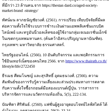
ที่มีกว่า 23 ล้านคน.จาก https://thestan dard.co/aged-society-
market-brand -strategy/
ทัศน์มน ลาภธนัญชัยวงศ์. (2561). การเปรียบ เทียบปัจจัยที่มีผล
ต่อความตั้งใจใช้ระบบการชำระเงินผ่านแอพพลิเคชั่นแรบบิต
ไลน์เพย์ และทรูมันนี่วอลเล็ทของผู้ใช้งานกลุ่มเจเนอเรชั่นเอ็กซ์
ในเขตกรุงเทพมหานคร. (ค้นคว้าอิสระปริญญามหาบัณฑิต).
กรุงเทพฯ: มหาวิทยาลัย ธรรมศาสตร์.
ไทยรัฐออนไลน์. (2566). 10 อันดับกิจกรรม และพฤติกรรมการ
ใช้อินเทอร์เน็ตของคนไทย 2566. จาก
https://www.thairath.co.th/
lifestyle/life/2722450
ธีรเมธ ศีตมโนชญ์ และสุรสิทธิ์ อุดมธนวงศ์. (2566). ความ
สัมพันธ์ของการรับรู้ความเสี่ยงและส่วนประสมทางการตลาด
กับความตั้งใจซื้อรถยนต์มือสองแบรนด์ญี่ปุ่น. วารสารการ
บริหารจัดการและนวัตกรรมท้องถิ่น, 5(5), 222-134.
บัณฑิตา ศิริพันธ์. (2560). แฟชั่นผู้สูงอายุตอบโจทย์ไลฟ์สไตล์ ได้
กำไรงาม. อุตสาหกรรมสาร, 59(3), 33-34.