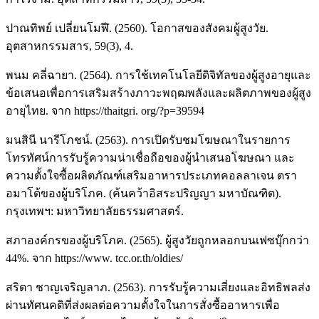
ปาณทิพย์ เปลี่ยนโมฬี. (2560). โอกาสของสังคมผู้สูงวัย.
อุตสาหกรรมสาร, 59(3), 4.
พนม คลี่ฉายา. (2564). การใช้เทคโนโลยีดิจิทัลของผู้สูงอายุและ
ข้อเสนอเพื่อการเสริมสร้างภาวะพฤฒพลังและผลิตภาพของผู้สูง
อายุไทย. จาก https://thaitgri. org/?p=39594
มนสินี นารีโภชน์. (2563). การเปิดรับชมโฆษณาในรายการ
โทรทัศน์การรับรู้ความน่าเชื่อถือของผู้นำเสนอโฆษณา และ
ความตั้งใจซื้อผลิตภัณฑ์เสริมอาหารประเภทคอลลาเจน ตรา
อมาโด้ของผู้บริโภค. (ค้นคว้าอิสระปริญญา มหาบัณฑิต).
กรุงเทพฯ: มหาวิทยาลัยธรรมศาสตร์.
สภาองค์กรของผู้บริโภค. (2565). ผู้สูงวัยถูกหลอกบนเฟซบุ๊กกว่า
44%. จาก https://www. tcc.or.th/oldies/
สริตา ชาญเจริญลาภ. (2563). การรับรู้ความเสี่ยงและอิทธิพลส่ง
ผ่านทัศนคติที่ส่งผลต่อความตั้งใจในการสั่งซื้ออาหารเพื่อ