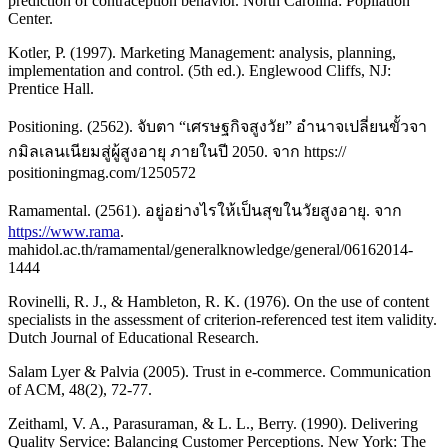
prediction of contraception behavior. North Carolina: Popilation
Center.
Kotler, P. (1997). Marketing Management: analysis, planning,
implementation and control. (5th ed.). Englewood Cliffs, NJ:
Prentice Hall.
Positioning. (2562). จับตา “เศรษฐกิจสูงวัย” อำนาจเปลี่ยนขั้วจา
กมิลเลนเนียมสู่ผู้สูงอายุ ภายในปี 2050. จาก https://
positioningmag.com/1250572
Ramamental. (2561). อยู่อย่างไรให้เป็นสุขในวัยสูงอายุ. จาก
https://www.rama
.
mahidol.ac.th/ramamental/generalknowledge/general/06162014-
1444
Rovinelli, R. J., & Hambleton, R. K. (1976). On the use of content
specialists in the assessment of criterion-referenced test item validity.
Dutch Journal of Educational Research.
Salam Lyer & Palvia (2005). Trust in e-commerce. Communication
of ACM, 48(2), 72-77.
Zeithaml, V. A., Parasuraman, & L. L., Berry. (1990). Delivering
Quality Service: Balancing Customer Perceptions. New York: The