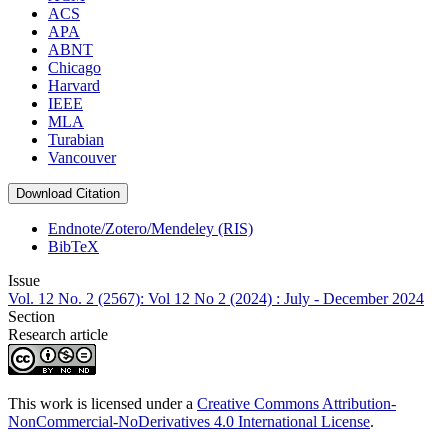
ACS
APA
ABNT
Chicago
Harvard
IEEE
MLA
Turabian
Vancouver
Download Citation
Endnote/Zotero/Mendeley (RIS)
BibTeX
Issue
Vol. 12 No. 2 (2567): Vol 12 No 2 (2024) : July - December 2024
Section
Research article
This work is licensed under a
Creative Commons Attribution-
NonCommercial-NoDerivatives 4.0 International License
.