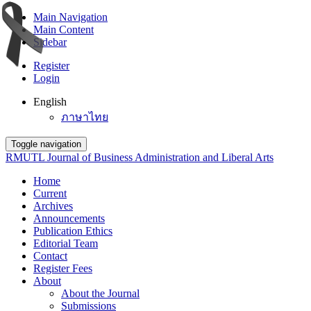
Main Navigation
Main Content
Sidebar
Register
Login
English
ภาษาไทย
Toggle navigation
RMUTL Journal of Business Administration and Liberal Arts
Home
Current
Archives
Announcements
Publication Ethics
Editorial Team
Contact
Register Fees
About
About the Journal
Submissions