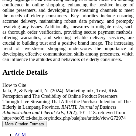
confidence in online shopping, enhancing the positive image of
online presenters, and developing live-streaming channels to meet
the needs of elderly consumers. Key priorities include ensuring
accurate delivery, maintaining robust data privacy, and promptly
resolving any issues. Additionally, measures to mitigate risks, such
as thorough order verification, providing secure payment methods,
offering warranties, and selecting reliable delivery services, are
crucial to building trust and a positive brand image. The increasing
trend of live-stream shopping underscores the importance of
developing effective communication skills among presenters, which
can influence the attitudes and behaviors of elderly consumers.
Article Details
How to Cite
Jaita, P., & Netpradit, N. (2024). Marketing mix, Trust, Risk
Perception and The Credibility of Online Product Presenters
Through Live Streaming That Affect the Purchase Intention of The
Elderly in Lampang Province.
RMUTL Journal of Business
Administration and Liberal Arts
,
12
(2), 101–118. retrieved from
https://so05.tci-thaijo.org/index.php/balajhss/article/view/272974
More Citation Formats
ACM