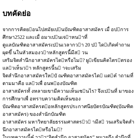
บทคัดย่อ
จากการคิดยอนไปสมัยเปนบัณฑิตอาสาสมัคร เมื่ อปการ
ศึกษา2522 และเมื่ อมาเปนเจาหนาที่
ดูแลบัณฑิตอาสาสมัครเปนเวลากวา 20 ป ไดเกิดคําถาม
ผุดขึ้ นในหัวสมองวาหลักสูตรนี้มีส วน
เสริมจิตสํานึกอาสาสมัครไดหรือไม? ผูเขียนคิดไตรตรอง
แลวเห็นวา หลักสูตรนี้น าจะเสริม
จิตสํานึกอาสาสมัครใหบั ณฑิตอาสาสมัครได แตคํ าถามที่
ตามมาคือ แลวเพื่ อนพองบัณฑิต
อาสาสมัครทั้ งหลายเขามีความเห็นเชนไร? จึงเปนที่ มาของ
การศึกษาเพื่ อทราบความคิดเห็นของ
บัณฑิตอาสาสมัครตอหลักสูตรประกาศนียบัตรบัณฑิต(บัณฑิต
อาสาสมัคร) ของสํานักบัณฑิต
อาสาสมัคร มหาวิทยาลัยธรรมศาสตรว ามีส วนเสริมจิตสํา
นึกอาสาสมัครไดหรือไม?
ในบทความนี้คํ าวา“จิตสํานึก อาสาสมัคร” หมายถึง สํานึกที่