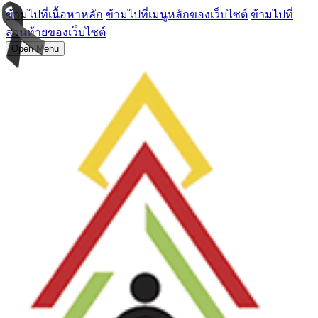
ข้ามไปที่เนื้อหาหลัก
ข้ามไปที่เมนูหลักของเว็บไซต์
ข้ามไปที่
ส่วนท้ายของเว็บไซต์
Open Menu