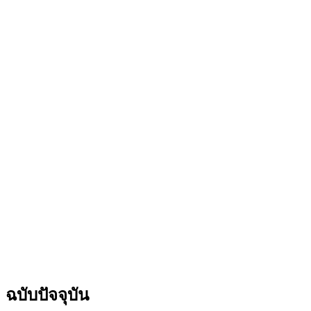
ฉบับปัจจุบัน