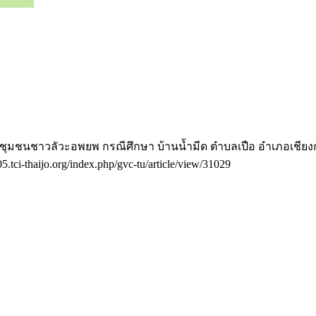
ชุมชนชาวลัวะอพยพ กรณีศึกษา บ้านน้ำมีด ตำบลเปือ อำเภอเชียงก
05.tci-thaijo.org/index.php/gvc-tu/article/view/31029