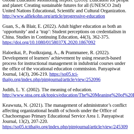
and planet: Creating sustainable futures for all (UNESCO 2nd)
United Nations Educational, Scientific and Cultural Organization.
http://www.alfiekohn.org/article/progressive-education
Guan, S., & Blair, E. (2022). Adult higher education as both an
‘opportunity’ and a ‘trap’: Student perceptions on credentialism in
China. Studies in Continuing Education, 44(3), 362-375.
https://doi.org/10.1080/0158037X.2020.1867092
Haloeikai, P., Poolkrajang, A., & Prammanee, R. (2022).
Development of learners’ achievement by using research-based
process for instructional management in induhstrial courses under
the office of the vocational education commission. Panyapiwat
Journal, 14(3), 206-219.
https://so05.tci-
thaijo.org/index.php/pimjournal/article/view/252096
Judith, L. Y. (2002). The meaning of education.
http://www.stoa.org.uk/topics/education/The%20Meaning%20of%20E
Keawsuta, N. (2021). The management of administrator’s conflict
affecting organizational health of schools under the Office of
Chachoengsao Primary Educational Service Area 1. Panyapiwat
Journal, 13(2), 207-220.
https://so05.tcithaijo.org/index.php/pimjournal/article/view/245309