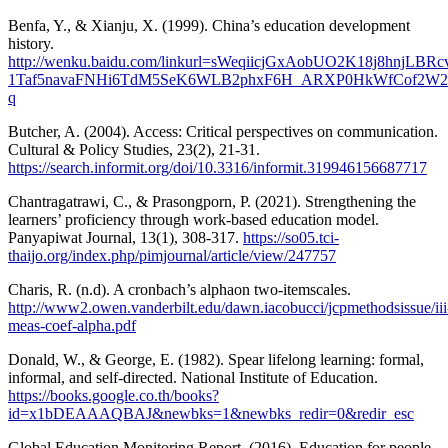
Benfa, Y., & Xianju, X. (1999). China’s education development
history.
http://wenku.baidu.com/linkurl=sWeqiicjGxAobUO2K18j8hnjLB
1Taf5navaFNHi6TdM5SeK6WLB2phxF6H_ARXP0HkWfCof2W2
q
Butcher, A. (2004). Access: Critical perspectives on communication.
Cultural & Policy Studies, 23(2), 21-31.
https://search.informit.org/doi/10.3316/informit.319946156687717
Chantragatrawi, C., & Prasongporn, P. (2021). Strengthening the
learners’ proficiency through work-based education model.
Panyapiwat Journal, 13(1), 308-317.
https://so05.tci-
thaijo.org/index.php/pimjournal/article/view/247757
Charis, R. (n.d). A cronbach’s alphaon two-itemscales.
http://www2.owen.vanderbilt.edu/dawn.iacobucci/jcpmethodsissue/iii
meas-coef-alpha.pdf
Donald, W., & George, E. (1982). Spear lifelong learning: formal,
informal, and self-directed. National Institute of Education.
https://books.google.co.th/books?
id=x1bDEAAAQBAJ&newbks=1&newbks_redir=0&redir_esc
Global Education Monitoring Report. (2016). Education for people