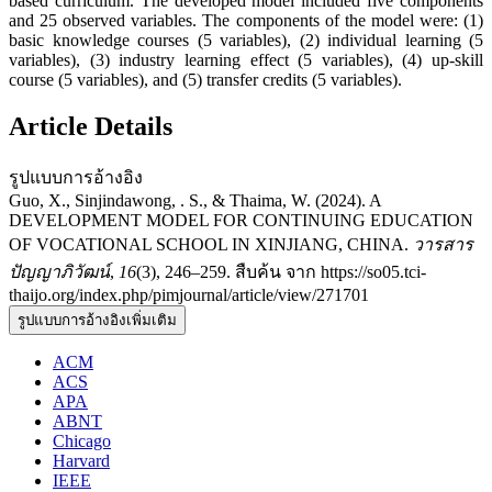
based curriculum. The developed model included five components
and 25 observed variables. The components of the model were: (1)
basic knowledge courses (5 variables), (2) individual learning (5
variables), (3) industry learning effect (5 variables), (4) up-skill
course (5 variables), and (5) transfer credits (5 variables).
Article Details
รูปแบบการอ้างอิง
Guo, X., Sinjindawong, . S., & Thaima, W. (2024). A
DEVELOPMENT MODEL FOR CONTINUING EDUCATION
OF VOCATIONAL SCHOOL IN XINJIANG, CHINA.
วารสาร
ปัญญาภิวัฒน์
,
16
(3), 246–259. สืบค้น จาก https://so05.tci-
thaijo.org/index.php/pimjournal/article/view/271701
รูปแบบการอ้างอิงเพิ่มเติม
ACM
ACS
APA
ABNT
Chicago
Harvard
IEEE