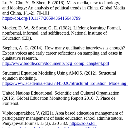
Lu, Y., Chu, Y., & Shen, F. (2016). Mass media, new technology,
and ideology: An analysis of political trends in China. Global Media
and China, 1(1-2), 70-101.
https://doi.org/10.1177/2059436416648799
Mocker, D. W., & Spear, G. E. (1982). Lifelong learning: Formal,
nonformal, informal, and selfdirected. National Institute of
Education (ED).
Stephen, A. G. (2014). How many qualitative interviews is enough?
Expert voices and early career reflections on sampling and cases in
qualitative research.
http://www.biddle.com/documents/bcg_comp_chapter4.pdf
Structural Equation Modeling Using AMOS. (2012). Structural
equation modeling.
https://www.academia.edu/37345026/Structural_Equation_Modeli
United Nations Educational, Scientific and Cultural Organization.
(2016). Global Education Monitoring Report 2016. 7, Place de
Fontenot.
Viphoouparakhot, V. (2021). Area based education management of
participatory management of basic education school administrators.
Panyapiwat Journal, 13(3), 320-332.
https://so05.tci-