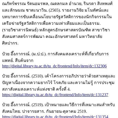
ณภัทร์พรรณ รัตนอมรพล, ณดลกมล อำนวย, รินรดา สิงหพงศ์
และลักษมณ ชาตะนาวิน. (2565). รายงานวิจัย มโนทัศน์และ
บทบาทการขับเคลื่อนนโยบายรัฐสวัสดิการของนักกิจกรรมใน
เครือข่ายรัฐสวัสดิการเพื่อความเท่าเทียมและเป็นธรรม.
(รายวิชาสารนิพนธ์) หลักสูตรอักษรศาสตรบัณฑิต สาขาวิชา
สังคมศาสตร์การพัฒนา คณะอักษรศาสตร์ มหาวิทยาลัย
ศิลปากร.
ป๋วย อึ๊งภากรณ์. (ม.ป.ป.). การสังคมสงเคราะห์ที่เกี่ยวกับการ
แพทย์. สืบค้นจาก
http://digital.library.tu.ac.th/tu_dc/frontend/Info/item/dc:132306
ป๋วย อึ๊งภากรณ์. (2510). เค้าโครงการอภิปรายว่าด้วยสาเหตุและ
ปัญหาเนื่องจากความยากไร้ โรคภัย และความไม่รู้ การประชุม
สภาสังคมสงเคราะห์แห่งชาติ ครั้งที่ 4.
https://digital.library.tu.ac.th/tu_dc/frontend/Info/item/dc:131237
ป๋วย อึ๊งภากรณ์. (2519). เป้าหมายและวิธีการที่เหมาะสมสำหรับ
สังคมไทย. ปาจารยสาร. กันยายน-ตุลาคม 2519.
https://digital.library.tu.ac.th/tu_dc/frontend/Info/item/dc:131354