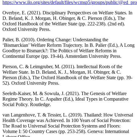
https://www.ilo.org/sites/default/files/wcmsp5/groups/public/@ed_
Overbye, E. (2021). Disciplinary Perspectives on Welfare States. In
D. Beland, K. J. Morgan, H. Obinger, & C. Pierson (Eds.), The
Oxford Handbook of the Welfare State (pp. 222-238). (2nd ed).
Oxford University Press.
Palier, B. (2010). Ordering Change: Understanding the
‘Bismarckian’ Welfare Reform Trajectory. In B. Palier (Ed.), A Long
Goodbye to Bismarck?: The Politics of Welfare Reforms in
Continental Europe (pp. 19-44). Amsterdam University Press.
Pierson, C. & Leimgruber, M. (2011). Intellectual Roots of the
Welfare State. In D. Beland, K. J., Morgan, H. Obinger, & C.
Pierson (Eds.), The Oxford Handbook of the Welfare State (pp. 39-
52). Oxford University Press.
Seeleib-Kaiser, M. & Sowula, J. (2021). The Genesis of Welfare
Regime Theory. In C. Aspalter (Ed.), Ideal Types in Comparative
Social Policy. Routledge.
van Langenhove, T. & Tessier, L. (2019). Thailand: How Universal
Health Coverage was Achieved. In 100 Years of Social Protection:
The Road to Universal Social Protection Systems and Floors:
Volume I: 50 Country Cases (pp. 253-258). Geneva: International
Labour Office.