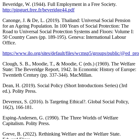
Beveridge, W. (1944). Full Employment in a Free Society.
http://pinguet.free.fr/beveridge44.pdf
Canonge, J. & De, L. (2019). Thailand: Universal Social Pension
for an Ageing Population. In 100 Years of Social Protection: The
Road to Universal Social Protection Systems and Floors: Volume I:
50 Country Cases (pp. 189-195). Geneva: International Labour
Office.
https://www.ilo.org/sites/default/files/wcmsp5/groups/public/@ed_
Clough, S. B., Moodie, T., & Moodie, C (eds.) (1969). The Welfare
State: The Beveridge Report, 1942. In Economic History of Europe:
Twentieth Century (pp. 337-344). MacMillan.
Dean, H. (2019). Social Policy (Short Introductions Series) (3rd
ed.). Polity Press.
Devereux, S. (2016). Is Targeting Ethical?. Global Social Policy,
16(2), 166-181.
Esping-Andersen, G. (1990). The Three Worlds of Welfare
Capitalism. Polity Press.
Greve, B. (2022). Rethinking Welfare and the Welfare State.