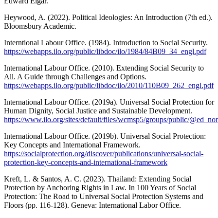
Edward Elgar.
Heywood, A. (2022). Political Ideologies: An Introduction (7th ed.).
Bloomsbury Academic.
Interntional Labour Office. (1984). Introduction to Social Security.
https://webapps.ilo.org/public/libdoc/ilo/1984/84B09_34_engl.pdf
International Labour Office. (2010). Extending Social Security to
All. A Guide through Challenges and Options.
https://webapps.ilo.org/public/libdoc/ilo/2010/110B09_262_engl.pdf
International Labour Office. (2019a). Universal Social Protection for
Human Dignity, Social Justice and Sustainable Development.
https://www.ilo.org/sites/default/files/wcmsp5/groups/public/@ed
International Labour Office. (2019b). Universal Social Protection:
Key Concepts and International Framework.
https://socialprotection.org/discover/publications/universal-social-
protection-key-concepts-and-international-framework
Kreft, L. & Santos, A. C. (2023). Thailand: Extending Social
Protection by Anchoring Rights in Law. In 100 Years of Social
Protection: The Road to Universal Social Protection Systems and
Floors (pp. 116-128). Geneva: International Labor Office.