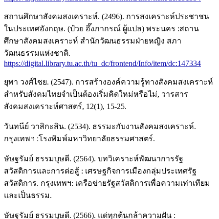
สถานศึกษาสังคมสงเคราะห์. (2496). การสงเคราะห์ประชาชน
ในประเทศอังกฤษ. (ป๋วย อึ๊งภากรณ์ ผู้แปล) พระนคร :สถาน
ศึกษาสังคมสงเคราะห์ สำนักวัฒนธรรมฝ่ายหญิง สภา
วัฒนธรรมแห่งชาติ.
https://digital.library.tu.ac.th/tu_dc/frontend/Info/item/dc:147334
ยุพา วงศ์ไชย. (2547). การสร้างองค์ความรู้ทางสังคมสงเคราะห์
สำหรับสังคมไทยจำเป็นต้องเริ่มคิดใหม่หรือไม่, วารสาร
สังคมสงเคราะห์ศาสตร์, 12(1), 15-25.
วันทนีย์ วาสิกะสิน. (2534). ธรรมะกับงานสังคมสงเคราะห์.
กรุงเทพฯ :โรงพิมพ์มหาวิทยาลัยธรรมศาสตร์.
ษัษฐรัมย์ ธรรมบุษดี. (2564). บทวิเคราะห์พัฒนาการรัฐ
สวัสดิการและการต่อสู้ : เศรษฐกิจการเมืองกลุ่มประเทศรัฐ
สวัสดิการ. กรุงเทพฯ: เครือข่ายรัฐสวัสดิการเพื่อความเท่าเทียม
และเป็นธรรม.
ษัษฐรัมย์ ธรรมบุษดี. (2566). แด่ทุกต้นกล้าความฝัน :