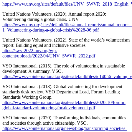
https://www.unv.org/sites/default/files/UNV_SWVR_2018_English
United Nations Volunteers. (2020). Annual report 2020:
Volunteering during a global crisis. UNV.
https://www.unv.org/sites/default/files/annual_reports/annual_re
1_Volunteering-during-a-global-crisis%2028-06.pdf
United Nations Volunteers. (2022). State of the world’s volunteerism
report: Building equal and inclusive societies.
https://swvr2022.unv.org/wp-
content/uploads/2022/04/UNV_SWVR_2022.pdf
VSO International. (2015). The role of volunteering in sustainable
development: A summary. VSO.
https://www.vsointernational.org/sites/default/files/ic14056_valuing
VSO International. (2018). Global volunteering for development
standards desk review. VSO Department Lead, Forum Leading
Standards Working Group.
https://www.vsointernational.org/sites/default/files/2020-10/forum-
global-standard-volunteering-for-development.pdf
VSO International. (2020). Transforming individuals, communities
and societies through active citizenship. VSO.
https://www.vsointernational.org/news/blog/transforming-societies-