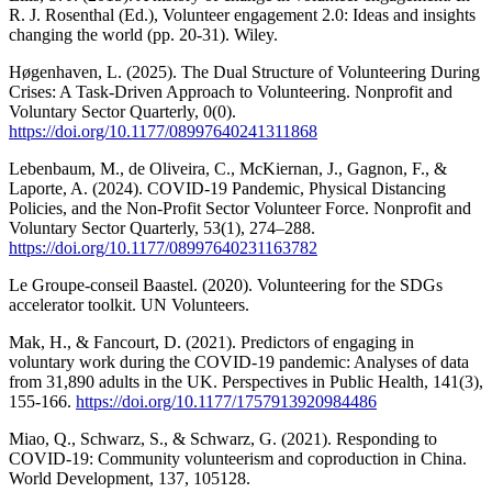
R. J. Rosenthal (Ed.), Volunteer engagement 2.0: Ideas and insights
changing the world (pp. 20-31). Wiley.
Høgenhaven, L. (2025). The Dual Structure of Volunteering During
Crises: A Task-Driven Approach to Volunteering. Nonprofit and
Voluntary Sector Quarterly, 0(0).
https://doi.org/10.1177/08997640241311868
Lebenbaum, M., de Oliveira, C., McKiernan, J., Gagnon, F., &
Laporte, A. (2024). COVID-19 Pandemic, Physical Distancing
Policies, and the Non-Profit Sector Volunteer Force. Nonprofit and
Voluntary Sector Quarterly, 53(1), 274–288.
https://doi.org/10.1177/08997640231163782
Le Groupe-conseil Baastel. (2020). Volunteering for the SDGs
accelerator toolkit. UN Volunteers.
Mak, H., & Fancourt, D. (2021). Predictors of engaging in
voluntary work during the COVID-19 pandemic: Analyses of data
from 31,890 adults in the UK. Perspectives in Public Health, 141(3),
155-166.
https://doi.org/10.1177/1757913920984486
Miao, Q., Schwarz, S., & Schwarz, G. (2021). Responding to
COVID-19: Community volunteerism and coproduction in China.
World Development, 137, 105128.