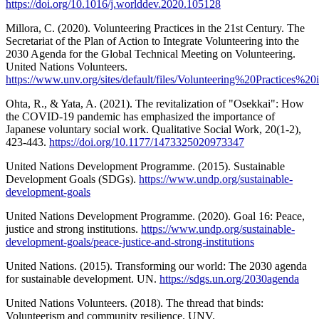
https://doi.org/10.1016/j.worlddev.2020.105128
Millora, C. (2020). Volunteering Practices in the 21st Century. The
Secretariat of the Plan of Action to Integrate Volunteering into the
2030 Agenda for the Global Technical Meeting on Volunteering.
United Nations Volunteers.
https://www.unv.org/sites/default/files/Volunteering%20Practices
Ohta, R., & Yata, A. (2021). The revitalization of "Osekkai": How
the COVID-19 pandemic has emphasized the importance of
Japanese voluntary social work. Qualitative Social Work, 20(1-2),
423-443.
https://doi.org/10.1177/1473325020973347
United Nations Development Programme. (2015). Sustainable
Development Goals (SDGs).
https://www.undp.org/sustainable-
development-goals
United Nations Development Programme. (2020). Goal 16: Peace,
justice and strong institutions.
https://www.undp.org/sustainable-
development-goals/peace-justice-and-strong-institutions
United Nations. (2015). Transforming our world: The 2030 agenda
for sustainable development. UN.
https://sdgs.un.org/2030agenda
United Nations Volunteers. (2018). The thread that binds:
Volunteerism and community resilience. UNV.