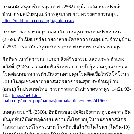
กรมสนับสนุนบริการสุขภาพ. (2562). คู่มือ อสม.หมอประจำ
บ้าน. กรมสนับสนุนบริการสุขภาพ กระทรวงสาธารณสุข.
https://pubhtml5.com/nqgq/jabh/basic/
กระทรวงสาธารณสุข กองสนับสนุนสุขภาพภาคประชาชน.
(2559). ทำเนียบเครือข่ายอาสาสมัครสาธารณสุขประจำหมู่บ้าน
ปี 2559. กรมสนับสนุนบริการสุขภาพ กระทรวงสาธารณสุข.
กิตติพร เนาว์สุวรรณ, นภชา สิงห์วีรธรรม, และนวพร ดำแสง
สวัสดิ์. (2563). ความสัมพันธ์ระหว่างการรับรู้ความรุนแรงของ
โรคต่อบทบาทการดำเนินงานควบคุมโรคติดเชื้อไวรัสโคโรนา
2019 ในชุมชนของอาสาสมัครสาธารณสุขประจำหมู่บ้าน
(อสม.) ในประเทศไทย. วารสารสถาบันบำราศนราดูร, 14(2), 92-
103.
https://he01.tci-
thaijo.org/index.php/bamrasjournal/article/view/241960
เกศกุล สระกวี. (2566). อิทธิพลของปัจจัยเชิงสาเหตุของความยึด
มั่นผูกพันที่มีต่อพฤติกรรมความตั้งใจคงอยู่ในงานอาสาสมัคร
ในสถานการณ์โรคระบาด โรคติดเชื้อไวรัสโคโรนา (โควิด-19).