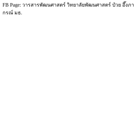
FB Page: วารสารพัฒนศาสตร์ วิทยาลัยพัฒนศาสตร์ ป๋วย อึ๊งภา
กรณ์ มธ.