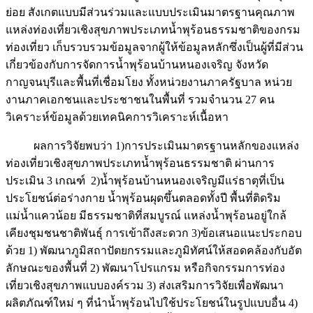
ย่อย สังเกตแบบมีส่วนร่วมและแบบประเมินมาตรฐานคุณภาพ
แหล่งท่องเที่ยวเชิงสุขภาพประเภทน้ำพุร้อนธรรมชาติของกรม
ท่องเที่ยว เก็บรวบรวมข้อมูลจากผู้ให้ข้อมูลหลักซึ่งเป็นผู้ที่มีส่วน
เกี่ยวข้องกับการจัดการน้ำพุร้อนบ้านหนองเจริญ จังหวัด
กาญจนบุรีและพื้นที่เชื่อมโยง ทั้งหน่วยงานภาครัฐบาล หน่วย
งานภาคเอกชนและประชาชนในพื้นที่ รวมจำนวน 27 คน
วิเคราะห์ข้อมูลด้วยเทคนิคการวิเคราะห์เนื้อหา
ผลการวิจัยพบว่า 1)การประเมินมาตรฐานหลักของแหล่ง
ท่องเที่ยวเชิงสุขภาพประเภทน้ำพุร้อนธรรมชาติ ผ่านการ
ประเมิน 3 เกณฑ์ 2)น้ำพุร้อนบ้านหนองเจริญมีแร่ธาตุที่เป็น
ประโยชน์ต่อร่างกาย น้ำพุร้อนผุดขึ้นตลอดทั้งปี พื้นที่ติดริม
แม่น้ำแควน้อย มีธรรมชาติที่สมบูรณ์ แหล่งน้ำพุร้อนอยู่ใกล้
เคียงชุมชนชาติพันธุ์ การเข้าถึงสะดวก 3)ข้อเสนอแนะประกอบ
ด้วย 1) พัฒนาภูมิสถาปัตยกรรมและภูมิทัศน์ให้สอดคล้องกับอัต
ลักษณะของพื้นที่ 2) พัฒนาโปรแกรม หรือกิจกรรมการท่อง
เที่ยวเชิงสุขภาพแบบองค์รวม 3) ส่งเสริมการวิจัยเพื่อพัฒนา
ผลิตภัณฑ์ใหม่ ๆ ที่นำน้ำพุร้อนไปใช้ประโยชน์ในรูปแบบอื่น 4)