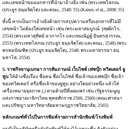
และเลขหน้าของเอกสารที่นำมาอ้างอิง เช่น (พระเทพโสภณ
(ประยูร ธมฺมจิตฺโต) และคณะ, 2548: 55) (Kaiser, et al., 2008: 55)
ทั้งนี้ หากเป็นการอ้างอิงด้วยการสรุปความหรือเอกสารที่ไม่มี
เลขหน้า ไม่ต้องใส่เลขหน้า เช่น (พระมหาสมบูรณ์ วุฑฺฒิกโร,
2554) (พระมหาสุทิตย์ อาภากโร และเขมณัฏฐ์ อินทรสุวรรณ,
2553)
(พระเทพโสภณ (ประยูร ธมฺมจิตฺโต) และคณะ, 2548)
(พระ
พรหมบัณฑิต (ประยูร ธมฺมจิตฺโต), 2548; พระมหาหรรษา ธมฺ
มหาโส, 2554)
5. ราชกิจจานุเบกษา การสัมภาษณ์ เว็บไซต์ เฟซบุ๊ก ทวิตเตอร์ ยู
ทูบ
ให้อ้างชื่อเรื่อง ชื่อคน ชื่อเว็บไซต์ ชื่อเจ้าของเฟซบุ๊ก ชื่อเจ้า
ของทวิตเตอร์ หรือชื่อเจ้าของยูทูบ อย่างใดอย่างหนึ่ง แล้วใส่
เครื่องหมายจุลภาค (,) ตามด้วยปีที่เผยแพร่ เช่น (รัฐธรรมนูญ
แห่งราชอาณาจักรไทย พุทธศักราช 2560, 2560) (คณะศาสนา
และปรัชญา มหาวิทยาลัยมหามกุฏราชวิทยาลัย, 2565)
หลักเกณฑ์ทั่วไปในการพิมพ์รายการสำนักพิมพ์/โรงพิมพ์
กรณีเป็นบริษัทหรือสำนักพิมพ์ให้คงไว้เฉพาะชื่อ ดังตัวอย่าง