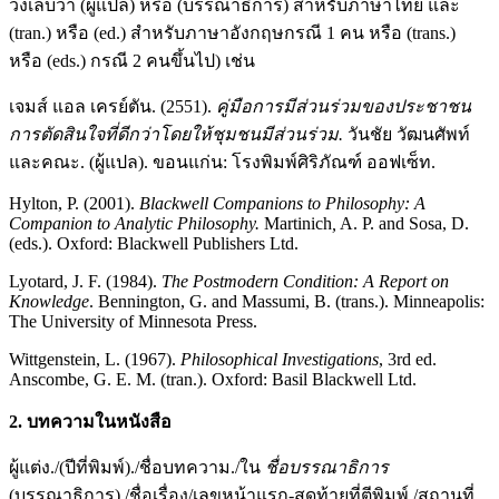
วงเล็บว่า (ผู้แปล) หรือ (บรรณาธิการ) สำหรับภาษาไทย และ
(tran.) หรือ (ed.) สำหรับภาษาอังกฤษกรณี 1 คน หรือ (trans.)
หรือ (eds.) กรณี 2 คนขึ้นไป) เช่น
เจมส์ แอล เครย์ตัน. (2551).
คู่มือการมีส่วนร่วมของประชาชน
การตัดสินใจที่ดีกว่าโดยให้ชุมชนมีส่วนร่วม.
วันชัย วัฒนศัพท์
และคณะ. (ผู้แปล). ขอนแก่น: โรงพิมพ์ศิริภัณฑ์ ออฟเซ็ท.
Hylton, P. (2001).
Blackwell Companions to Philosophy: A
Companion to Analytic Philosophy.
Martinich
,
A. P. and Sosa, D.
(eds.). Oxford: Blackwell Publishers Ltd.
Lyotard, J. F. (1984).
The Postmodern Condition: A Report on
Knowledge
. Bennington, G. and Massumi, B. (trans.). Minneapolis:
The University of Minnesota Press.
Wittgenstein, L. (1967).
Philosophical Investigations
, 3rd ed.
Anscombe, G. E. M. (tran.). Oxford: Basil Blackwell Ltd.
2. บทความในหนังสือ
ผู้แต่ง./(ปีที่พิมพ์)./ชื่อบทความ./ใน
ชื่อบรรณาธิการ
(บรรณาธิการ)./ชื่อเรื่อง/เลขหน้าแรก-สุดท้ายที่ตีพิมพ์./สถานที่