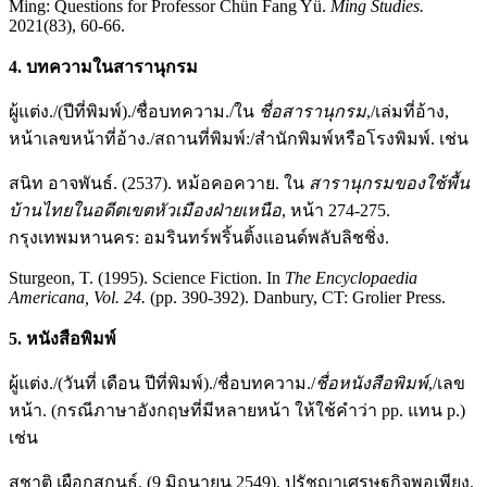
Ming: Questions for Professor Chün Fang Yü.
Ming Studies.
2021(83), 60-66.
4. บทความในสารานุกรม
ผู้แต่ง./(ปีที่พิมพ์)./ชื่อบทความ./ใน
ชื่อสารานุกรม
,/เล่มที่อ้าง,
หน้าเลขหน้าที่อ้าง./สถานที่พิมพ์:/สำนักพิมพ์หรือโรงพิมพ์. เช่น
สนิท อาจพันธ์. (2537). หม้อคอควาย. ใน
สารานุกรมของใช้พื้น
บ้านไทยในอดีตเขตหัวเมืองฝ่ายเหนือ
, หน้า 274-275.
กรุงเทพมหานคร: อมรินทร์พริ้นติ้งแอนด์พลับลิชชิ่ง.
Sturgeon, T. (1995). Science Fiction. In
The Encyclopaedia
Americana, Vol. 24.
(pp. 390-392). Danbury, CT: Grolier Press.
5. หนังสือพิมพ์
ผู้แต่ง./(วันที่ เดือน ปีที่พิมพ์)./ชื่อบทความ./
ชื่อหนังสือพิมพ์
,/เลข
หน้า. (กรณีภาษาอังกฤษที่มีหลายหน้า ให้ใช้คำว่า pp. แทน p.)
เช่น
สุชาติ เผือกสกนธ์. (9 มิถุนายน 2549). ปรัชญาเศรษฐกิจพอเพียง.