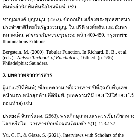
พิมพ์:/สำนักพิมพ์หรือโรงพิมพ์. เช่น
ชาญณรงค์ บุญหนุน. (2562). ข้อถกเถียงเรื่องพระพุทธศาสนา
ประจำชาติไทยในรัฐธรรมนูญ. ใน ปรีดี หงส์สตัน และอัมพร
หมาดเด็น.
ศาสนากับความรุนแรง
, หน้า 400-459. กรุงเทพฯ:
Illuminations Editions.
Bergstein, M. (2000). Tubular Function. In Richard, E. B., et al.
(eds.).
Nelson Textbook of Paediatrics,
16th ed. (p. 596).
Philadelphia: Saunders.
3. บทความจากวารสาร
ผู้แต่ง./(ปีที่พิมพ์)./ชื่อบทความ./
ชื่อวารสาร.
/ปีที่/(ฉบับที่),/เลข
หน้าแรก-หน้าสุดท้ายที่ตีพิมพ์. (บทความที่มี DOI ให้ใส่ DOI ไว้
ตอนท้าย) เช่น
ประยงค์ จันทร์แดง. (2563). พระภิกษุสามเณรควรเรียนวิชาทาง
โลกหรือไม่.
วารสารบัณฑิตแสงโคมคำ
. 5(1), 123-137.
Yü, C. F., & Glaze, S. (2021). Interviews with Scholars of the