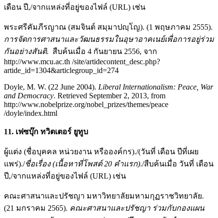
เดือน ปี,/จากแหล่งที่อยู่ของไฟล์ (URL) เช่น
พระศรีคัมภีรญาณ (สมจินต์ สมฺมาปญฺโญ). (1 พฤษภาคม 2555).
การจัดการศาสนาและวัฒนธรรมในอุษาอาคเนย์เพื่อการอยู่ร่วม
กันอย่างสันติ.
สืบค้นเมื่อ 4 กันยายน 2556, จาก
http://www.mcu.ac.th /site/artidecontent_desc.php?
artide_id=1304&articlegroup_id=274
Doyle, M. W. (22 June 2004).
Liberal Internationalism: Peace, War
and Democracy
. Retrieved September 2, 2013, from
http://www.nobelprize.org/nobel_prizes/themes/peace
/doyle/index.html
11. เฟซบุ๊ก ทวิตเตอร์ ยูทูบ
ผู้แต่ง (ชื่อบุคคล หน่วยงาน หรือองค์กร)./(วันที่ เดือน ปีที่เผย
แพร่)./
ชื่อเรื่อง (เนื้อหาที่โพสต์ 20 คำแรก)
./สืบค้นเมื่อ วันที่ เดือน
ปี,/จากแหล่งที่อยู่ของไฟล์ (URL) เช่น
คณะศาสนาและปรัชญา มหาวิทยาลัยมหามกุฏราชวิทยาลัย.
(21 มกราคม 2565).
คณะศาสนาและปรัชญา ร่วมกับกองแผน