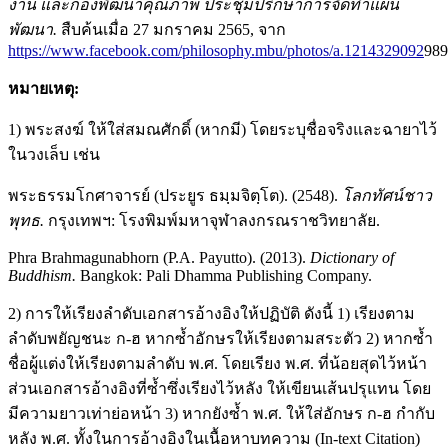
งาน และกองพัฒนาคุณภาพ ประชุมปรึกษาการจัดทำแผน
พัฒนา.
สืบค้นเมื่อ 27 มกราคม 2565, จาก
https://www.facebook.com/philosophy.mbu/photos/a.1214329092
989
หมายเหตุ:
1) พระสงฆ์ ให้ใส่สมณศักดิ์ (หากมี) โดยระบุชื่อจริงและฉายาไว้
ในวงเล็บ เช่น
พระธรรมโกศาจารย์ (ประยูร ธมฺมจิตฺโต). (2548).
โลกทัศน์ชาว
พุทธ.
กรุงเทพฯ: โรงพิมพ์มหาจุฬาลงกรณราชวิทยาลัย.
Phra Brahmagunabhorn (P.A. Payutto). (2013).
Dictionary of
Buddhism.
Bangkok: Pali Dhamma Publishing Company.
2) การให้เรียงลำดับเอกสารอ้างอิงให้ปฏิบัติ ดังนี้ 1) เรียงตาม
ลำดับพยัญชนะ ก-ฮ หากซ้ำอักษรให้เรียงตามสระตัว 2) หากซ้ำ
ชื่อผู้แต่งให้เรียงตามลำดับ พ.ศ. โดยเรียง พ.ศ. ที่น้อยสุดไว้หน้า
ส่วนเอกสารอ้างอิงที่ซ้ำซึ่งเรียงไว้หลัง ให้เขียนเส้นปรุแทน โดย
มีความยาวเท่าย่อหน้า 3) หากยังซ้ำ พ.ศ. ให้ใส่อักษร ก-ฮ กำกับ
หลัง พ.ศ. ทั้งในการอ้างอิงในเนื้อหาบทความ (In-text Citation)