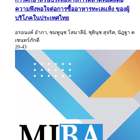
ความพึงพอใจต่อการซื้ออาหารทะเลแห้ง ของผู้
บริโภคในประเทศไทย
อรอนงค์ อำภา, ชมพูนุช โสมาลีย์, ชุตินุช สุจริต, นัฎฐา ค
เชนทร์ภักดี
20-43