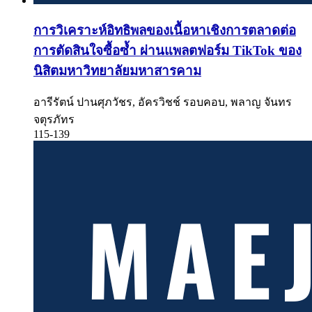
การวิเคราะห์อิทธิพลของเนื้อหาเชิงการตลาดต่อ
การตัดสินใจซื้อซ้ำ ผ่านแพลตฟอร์ม TikTok ของ
นิสิตมหาวิทยาลัยมหาสารคาม
อารีรัตน์ ปานศุภวัชร, อัครวิชช์ รอบคอบ, พลาญ จันทร
จตุรภัทร
115-139