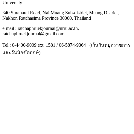
University
340 Suranarai Road, Nai Muang Sub-district, Muang District,
Nakhon Ratchasima Province 30000, Thailand
e-mail : ratchaphruekjournal@nrru.ac.th,
ratchaphruekjournal@gmail.com
Tel : 0-4400-9009 ext. 1581 / 06-5874-9364 (เว้นวันหยุดราชการ
และวันนักขัตฤกษ์)