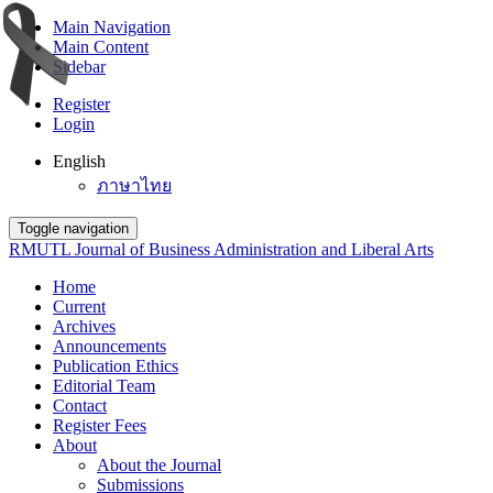
Main Navigation
Main Content
Sidebar
Register
Login
English
ภาษาไทย
Toggle navigation
RMUTL Journal of Business Administration and Liberal Arts
Home
Current
Archives
Announcements
Publication Ethics
Editorial Team
Contact
Register Fees
About
About the Journal
Submissions