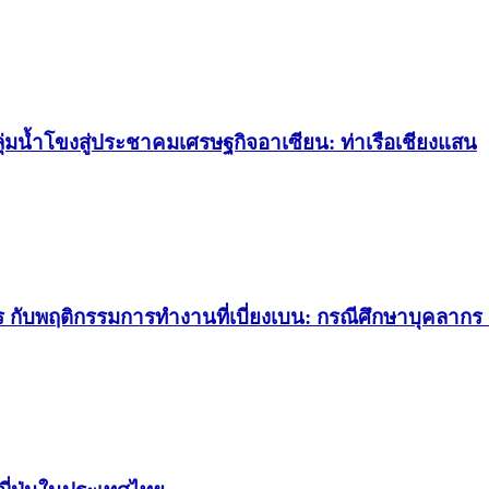
มน้ำโขงสู่ประชาคมเศรษฐกิจอาเซียน: ท่าเรือเชียงแสน
ร กับพฤติกรรมการทำงานที่เบี่ยงเบน: กรณีศึกษาบุคลากร