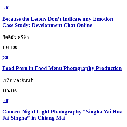
pdf
Because the Letters Don’t Indicate any Emotion
Case Study: Development Chat Online
กิตติธัช ศรีฟ้า
103-109
pdf
Food Porn in Food Menu Photography Production
เวทิต ทองจันทร์
110-116
pdf
Concert Night Light Photography “Singha Yai Hua
Jai Singha” in Chiang Mai