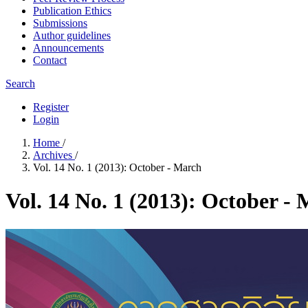
Publication Ethics
Submissions
Author guidelines
Announcements
Contact
Search
Register
Login
Home
/
Archives
/
Vol. 14 No. 1 (2013): October - March
Vol. 14 No. 1 (2013): October -