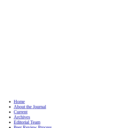
Home
About the Journal
Current
Archives
Editorial Team
Peer Review Process