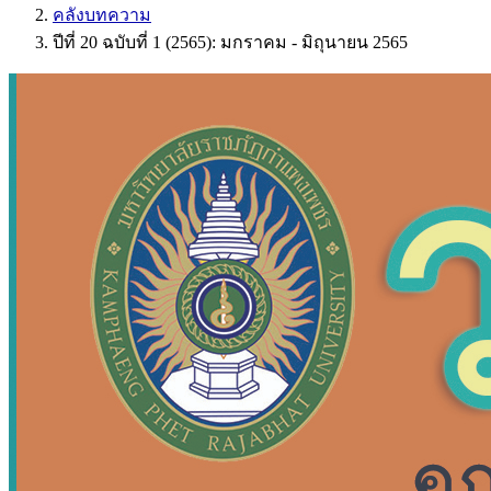
คลังบทความ
ปีที่ 20 ฉบับที่ 1 (2565): มกราคม - มิถุนายน 2565