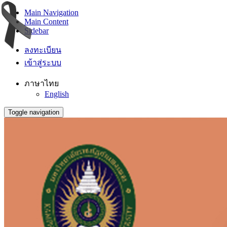
Main Navigation
Main Content
Sidebar
ลงทะเบียน
เข้าสู่ระบบ
ภาษาไทย
English
Toggle navigation