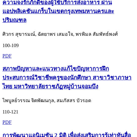
ความจงรักภักดีของผู้ใช้บริการส่งอาหาร ผ่าน
แอปพลิเคชันแกร็บในเขตกรุงเทพมหานครและ
ปริมณฑล
ศิวกร สุขารมณ์, ฉัตยาพร เสมอใจ, พรพิมล สัมพัทธ์พงศ์
100-109
PDF
สภาพปัญหาและแนวทางแก้ไขปัญหาการฝึก
ประสบการณ์วิชาชีพครูของนักศึกษา สาขาวิชาภาษา
ไทย มหาวิทยาลัยราชภัฏหมู่บ้านจอมบึง
ไพบูลย์วรรณ จิตพัฒนกุล, สมภัสสร บัวรอด
110-121
PDF
การพัฒนาแอนิเมชัน 2 มิติ เพื่อส่งเสริมการรู้เท่าทันสื่อ